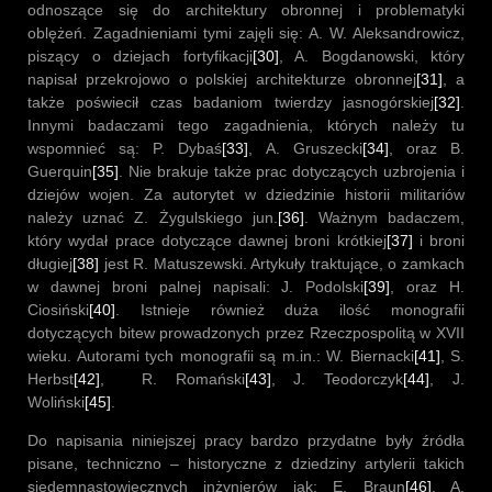
odnoszące się do architektury obronnej i problematyki
oblężeń. Zagadnieniami tymi zajęli się: A. W. Aleksandrowicz,
piszący o dziejach fortyfikacji
[30]
, A. Bogdanowski, który
napisał przekrojowo o polskiej architekturze obronnej
[31]
, a
także poświecił czas badaniom twierdzy jasnogórskiej
[32]
.
Innymi badaczami tego zagadnienia, których należy tu
wspomnieć są: P. Dybaś
[33]
, A. Gruszecki
[34]
, oraz B.
Guerquin
[35]
. Nie brakuje także prac dotyczących uzbrojenia i
dziejów wojen. Za autorytet w dziedzinie historii militariów
należy uznać Z. Żygulskiego jun.
[36]
. Ważnym badaczem,
który wydał prace dotyczące dawnej broni krótkiej
[37]
i broni
długiej
[38]
jest R. Matuszewski. Artykuły traktujące, o zamkach
w dawnej broni palnej napisali: J. Podolski
[39]
, oraz H.
Ciosiński
[40]
. Istnieje również duża ilość monografii
dotyczących bitew prowadzonych przez Rzeczpospolitą w XVII
wieku. Autorami tych monografii są m.in.: W. Biernacki
[41]
, S.
Herbst
[42]
, R. Romański
[43]
, J. Teodorczyk
[44]
, J.
Woliński
[45]
.
Do napisania niniejszej pracy bardzo przydatne były źródła
pisane, techniczno – historyczne z dziedziny artylerii takich
siedemnastowiecznych inżynierów jak: E. Braun
[46]
, A.