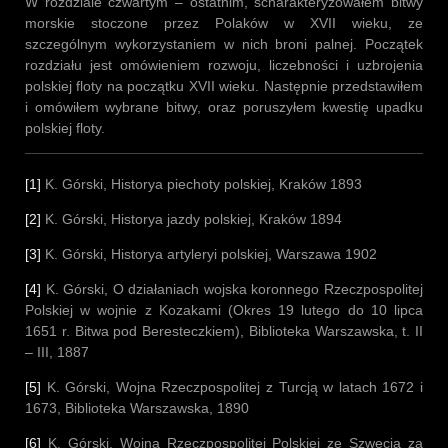
W rozdziale czwartym – ostatnim, scharakteryzowałem bitwy
morskie stoczone przez Polaków w XVII wieku, ze
szczególnym wykorzystaniem w nich broni palnej. Początek
rozdziału jest omówieniem rozwoju, liczebności i uzbrojenia
polskiej floty na początku XVII wieku. Następnie przedstawiłem
i omówiłem wybrane bitwy, oraz poruszyłem kwestię upadku
polskiej floty.
[1]
K. Górski, Historya piechoty polskiej, Kraków 1893
[2]
K. Górski, Historya jazdy polskiej, Kraków 1894
[3]
K. Górski, Historya artyleryi polskiej, Warszawa 1902
[4]
K. Górski, O działaniach wojska koronnego Rzeczpospolitej
Polskiej w wojnie z Kozakami (Okres 19 lutego do 10 lipca
1651 r. Bitwa pod Beresteczkiem), Biblioteka Warszawska, t. II
– III, 1887
[5]
K. Górski, Wojna Rzeczpospolitej z Turcją w latach 1672 i
1673, Biblioteka Warszawska, 1890
[6]
K. Górski, Wojna Rzeczpospolitej Polskiej ze Szwecją za