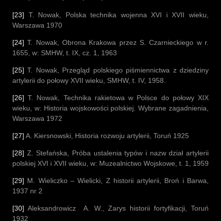
[23]
T. Nowak, Polska technika wojenna XVI i XVII wieku,
Warszawa 1970
[24]
T. Nowak, Obrona Krakowa przez S. Czarnieckiego w r.
1655, w: SMHW, t. IX, cz. 1, 1963
[25]
T. Nowak, Przegląd polskiego piśmiennictwa z dziedziny
artylerii do połowy XVII wieku, SMHW, t. IV, 1958.
[26]
T. Nowak, Technika rakietowa w Polsce do połowy XIX
wieku, w: Historia wojskowości polskiej. Wybrane zagadnienia,
Warszawa 1972
[27]
A. Kiersnowski, Historia rozwoju artylerii, Toruń 1925
[28]
Z. Stefańska, Próba ustalenia typów i nazw dział artylerii
polskiej XVI i XVII wieku, w: Muzealnictwo Wojskowe, t. 1, 1959
[29]
M. Wieliczko – Wielicki, Z historii artylerii, Broń i Barwa,
1937 nr 2
[30]
Aleksandrowicz A. W., Zarys historii fortyfikacji, Toruń
1932