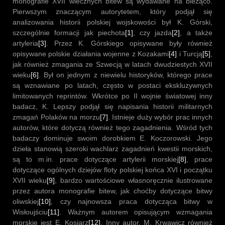
monografie XVII wiecznych bitew są wydawane na bieżąco.
Pierwszym znaczącym autorytetem, który podjął się
analizowania historii polskiej wojskowości był K. Górski,
szczególnie formacji jak piechota
[1]
, czy jazda
[2]
, a także
artyleria
[3]
. Przez K. Górskiego opisywane były również
opisywane polskie działania wojenne z Kozakami
[4]
i Turcją
[5]
,
jak również zmagania ze Szwecją w latach dwudziestych XVII
wieku
[6]
. Był on jednym z niewielu historyków, którego prace
są wznawiane po latach, często w postaci ekskluzywnych
limitowanych reprintów. Wkrótce po II wojnie światowej inny
badacz, K. Lepszy podjął się napisania historii militarnych
zmagań Polaków na morzu
[7]
. Istnieje duży wybór prac innych
autorów, które dotyczą również tego zagadnienia. Wśród tych
badaczy dominuje swoim dorobkiem E. Koczorowski. Jego
dzieła stanowią szeroki wachlarz zagadnień kwestii morskich,
są to m.in. prace dotyczące artylerii morskiej
[8]
, prace
dotyczące ogólnych dziejów floty polskiej końca XVI i początku
XVII wieku
[9]
, bardzo wartościowe własnoręcznie ilustrowane
przez autora monografie bitew, jak choćby dotyczące bitwy
oliwskiej
[10]
, czy najnowsza praca dotycząca bitwy w
Wisłoujściu
[11]
. Ważnym autorem opisującym wzmagania
morskie jest E. Kosiarz
[12]
. Inny autor, M. Krwawicz również