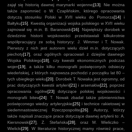
zajął się historią dawnej marynarki wojennej
[13]
. Nie można
także zapomnieć o W. Czaplińskim, którego opracowania
dotyczą stosunku Polski w XVII wieku do Pomorza
[14]
i
Bałtyku
[15]
. Kwestią organizacji wojska polskiego w XVII wieku
zajmował się m.in. B. Baranowski
[16]
. Największy dorobek w
dziedzinie historii wojskowości przedstawiali kilkukrotnie
współpracujący ze sobą historycy: J. Wimmer i T. Nowak.
Pierwszy z nich jest autorem wielu dzieł m.in. dotyczących
piechoty
[17]
, oraz ogólnych opracowań z dziejów dawnego
Wojska Polskiego
[18]
, czy kwestii ekonomicznych podczas
wojen
[19]
, a także kilku monografii poświęconych odsieczy
wiedeńskiej, z których najnowsza pochodzi z początku lat 80 –
tych ubiegłego wieku
[20]
. Dorobek T. Nowaka jest ogromny, od
prac dotyczących kwestii artylerii
[21]
i arsenałów
[22]
, poprzez
opracowania ogólne
[23]
dotyczące polskiej wojskowości i
monografii bitew
[24]
. T. Nowak zbadał także piśmiennictwa
poświęconego wiedzy artyleryjskiej
[25]
i technice rakietowej w
siedemnastowiecznej Rzeczpospolitej
[26]
. Autorzy, którzy
także napisali znaczące prace dotyczące dawnej artylerii to: A.
Kiersnowski
[27]
, Z. Stefańska
[28]
, oraz M. Wieliczko –
Wielicki
[29]
. W literaturze historycznej mamy również prace,