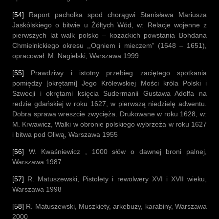
[54]
Raport pachołka spod chorągwi Stanisława Mariusza
Jaskólskiego o bitwie u Żółtych Wód, w: Relacje wojenne z
pierwszych lat walk polsko – kozackich powstania Bohdana
Chmielnickiego okresu ,,Ogniem i mieczem” (1648 – 1651),
opracował: M. Nagielski, Warszawa 1999
[55]
Prawdziwy i istotny przebieg zaciętego spotkania
pomiędzy [okrętami] Jego Królewskiej Mości króla Polski i
Szwecji i okrętami księcia Sudermanii Gustawa Adolfa na
redzie gdańskiej w roku 1627, w pierwszą niedzielę adwentu.
Dobra sprawa wreszcie zwycięża. Drukowane w roku 1628, w:
M. Krwawicz, Walki w obronie polskiego wybrzeża w roku 1627
i bitwa pod Oliwą, Warszawa 1955
[56]
W. Kwaśniewicz , 1000 słów o dawnej broni palnej,
Warszawa 1987
[57]
R. Matuszewski, Pistolety i rewolwery XVI i XVII wieku,
Warszawa 1998
[58]
R. Matuszewski, Muszkiety, arkebuzy, karabiny, Warszawa
2000