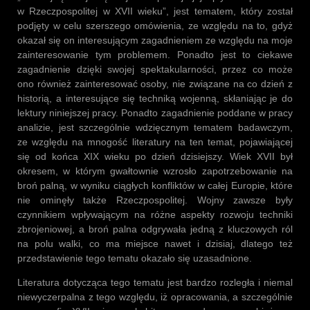
w Rzeczpospolitej w XVII wieku”, jest tematem, który został
podjęty w celu szerszego omówienia, ze względu na to, gdyż
okazał się on interesującym zagadnieniem ze względu na moje
zainteresowanie tym problemem. Ponadto jest to ciekawe
zagadnienie dzięki swojej spektakularności, przez co może
ono również zainteresować osoby, nie związane na co dzień z
historią, a interesujące się techniką wojenną, skłaniając je do
lektury niniejszej pracy. Ponadto zagadnienie poddane w pracy
analizie, jest szczególnie wdzięcznym tematem badawczym,
ze względu na mnogość literatury na ten temat, pojawiającej
się od końca XIX wieku po dzień dzisiejszy. Wiek XVII był
okresem, w którym gwałtownie wzrosło zapotrzebowanie na
broń palną, w wyniku ciągłych konfliktów w całej Europie, które
nie ominęły także Rzeczpospolitej. Wojny zawsze były
czynnikiem wpływającym na różne aspekty rozwoju techniki
zbrojeniowej, a broń palna odgrywała jedną z kluczowych ról
na polu walki, co ma miejsce nawet i dzisiaj, dlatego też
przedstawienie tego tematu okazało się uzasadnione.
Literatura dotycząca tego tematu jest bardzo rozległa i niemal
niewyczerpalna z tego względu, iż opracowania, a szczególnie