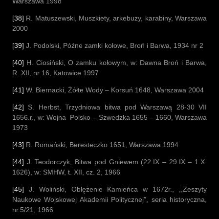
Warszawa 1998
[38]
R. Matuszewski, Muszkiety, arkebuzy, karabiny, Warszawa
2000
[39]
J. Podolski, Późne zamki kołowe, Broń i Barwa, 1934 nr 2
[40]
H. Ciosiński, O zamku kołowym, w: Dawna Broń i Barwa,
R. XII, nr 16, Katowice 1997
[41]
W. Biernacki, Żółte Wody – Korsuń 1648, Warszawa 2004
[42]
S. Herbst, Trzydniowa bitwa pod Warszawą 28-30 VII
1656.r., w: Wojna Polsko – Szwedzka 1655 – 1660, Warszawa
1973
[43]
R. Romański, Beresteczko 1651, Warszawa 1994
[44]
J. Teodorczyk, Bitwa pod Gniewem (22.IX – 29.IX – 1.X.
1626), w: SMHW, t. XII, cz. 2, 1966
[45]
J. Woliński, Oblężenie Kamieńca w 1672r., ,,Zeszyty
Naukowe Wojskowej Akademii Politycznej”, seria historyczna,
nr.5/21, 1966