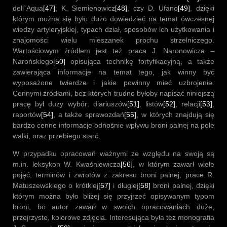
dell`Aqua
[47]
, K. Siemienowicz
[48]
, czy D. Ufano
[49]
, dzięki
którym można się było dużo dowiedzieć na temat ówczesnej
wiedzy artyleryjskiej, typach dział, sposobów ich użytkowania i
znajomości wielu mieszanek prochu strzelniczego.
Wartościowym źródłem jest też praca J. Naronowicza –
Narońskiego
[50]
opisująca technikę fortyfikacyjną, a także
zawierająca informacje na temat tego, jak winny być
wyposażone twierdze i jakie powinny mieć uzbrojenie.
Cennymi źródłami, bez których trudno byłoby napisać niniejszą
pracę był duży wybór: diariuszów
[51]
, listów
[52]
, relacji
[53]
,
raportów
[54]
, a także sprawozdań
[55]
, w których znajdują się
bardzo cenne informacje odnośnie wpływu broni palnej na pole
walki, oraz przebiegu starć.
W przypadku opracowań ważnymi ze względu na swoją są
m.in. leksykon W. Kwaśniewicza
[56]
, w którym zawarł wiele
pojęć, terminów i zwrotów z zakresu broni palnej, prace R.
Matuszewskiego o krótkiej
[57]
i długiej
[58]
broni palnej, dzięki
którym można było bliżej się przyjrzeć opisywanym typom
broni, bo autor zawarł w swoich opracowaniach duże,
przejrzyste, kolorowe zdjęcia. Interesująca była też monografia