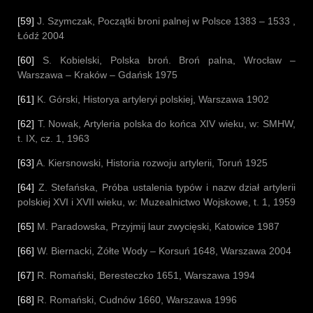
[59]
J. Szymczak, Początki broni palnej w Polsce 1383 – 1533 ,
Łódź 2004
[60]
S. Kobielski, Polska broń. Broń palna, Wrocław –
Warszawa – Kraków – Gdańsk 1975
[61]
K. Górski, Historya artyleryi polskiej, Warszawa 1902
[62]
T. Nowak, Artyleria polska do końca XIV wieku, w: SMHW,
t. IX, cz. 1, 1963
[63]
A. Kiersnowski, Historia rozwoju artylerii, Toruń 1925
[64]
Z. Stefańska, Próba ustalenia typów i nazw dział artylerii
polskiej XVI i XVII wieku, w: Muzealnictwo Wojskowe, t. 1, 1959
[65]
M. Paradowska, Przyjmij laur zwycięski, Katowice 1987
[66]
W. Biernacki, Żółte Wody – Korsuń 1648, Warszawa 2004
[67]
R. Romański, Beresteczko 1651, Warszawa 1994
[68]
R. Romański, Cudnów 1660, Warszawa 1996