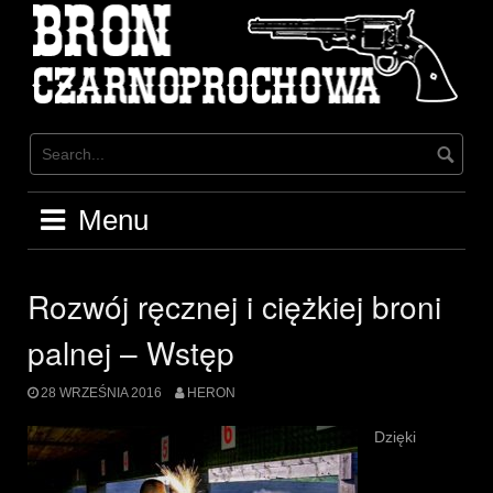
Skip
to
content
Menu
Rozwój ręcznej i ciężkiej broni
palnej – Wstęp
28 WRZEŚNIA 2016
HERON
Dzięki