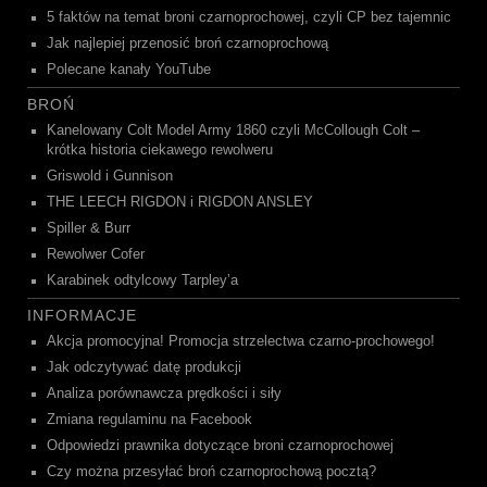
5 faktów na temat broni czarnoprochowej, czyli CP bez tajemnic
Jak najlepiej przenosić broń czarnoprochową
Polecane kanały YouTube
BROŃ
Kanelowany Colt Model Army 1860 czyli McCollough Colt –
krótka historia ciekawego rewolweru
Griswold i Gunnison
THE LEECH RIGDON i RIGDON ANSLEY
Spiller & Burr
Rewolwer Cofer
Karabinek odtylcowy Tarpley’a
INFORMACJE
Akcja promocyjna! Promocja strzelectwa czarno-prochowego!
Jak odczytywać datę produkcji
Analiza porównawcza prędkości i siły
Zmiana regulaminu na Facebook
Odpowiedzi prawnika dotyczące broni czarnoprochowej
Czy można przesyłać broń czarnoprochową pocztą?