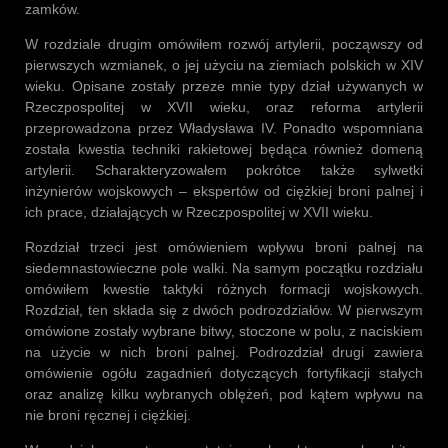
zamków.
W rozdziale drugim omówiłem rozwój artylerii, począwszy od
pierwszych wzmianek, o jej użyciu na ziemiach polskich w XIV
wieku. Opisane zostały przeze mnie typy dział używanych w
Rzeczpospolitej w XVII wieku, oraz reforma artylerii
przeprowadzona przez Władysława IV. Ponadto wspomniana
została kwestia techniki rakietowej będąca również domeną
artylerii. Scharakteryzowałem pokrótce także sylwetki
inżynierów wojskowych – ekspertów od ciężkiej broni palnej i
ich prace, działających w Rzeczpospolitej w XVII wieku.
Rozdział trzeci jest omówieniem wpływu broni palnej na
siedemnastowieczne pole walki. Na samym początku rozdziału
omówiłem kwestie taktyki różnych formacji wojskowych.
Rozdział, ten składa się z dwóch podrozdziałów. W pierwszym
omówione zostały wybrane bitwy, stoczone w polu, z naciskiem
na użycie w nich broni palnej. Podrozdział drugi zawiera
omówienie ogółu zagadnień dotyczących fortyfikacji stałych
oraz analizę kilku wybranych oblężeń, pod kątem wpływu na
nie broni ręcznej i ciężkiej.