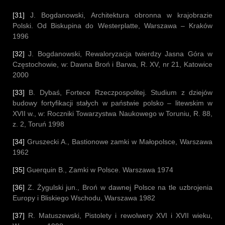
[31]
J. Bogdanowski, Architektura obronna w krajobrazie
Polski. Od Biskupina do Westerplatte, Warszawa – Kraków
1996
[32]
J. Bogdanowski, Rewaloryzacja twierdzy Jasna Góra w
Częstochowie, w: Dawna Broń i Barwa, R. XV, nr 21, Katowice
2000
[33]
B. Dybaś, Fortece Rzeczpospolitej. Studium z dziejów
budowy fortyfikacji stałych w państwie polsko – litewskim w
XVII w., w: Roczniki Towarzystwa Naukowego w Toruniu, R. 88,
z. 2, Toruń 1998
[34]
Gruszecki A., Bastionowe zamki w Małopolsce, Warszawa
1962
[35]
Guerquin B., Zamki w Polsce. Warszawa 1974
[36]
Z. Żygulski jun., Broń w dawnej Polsce na tle uzbrojenia
Europy i Bliskiego Wschodu, Warszawa 1982
[37]
R. Matuszewski, Pistolety i rewolwery XVI i XVII wieku,