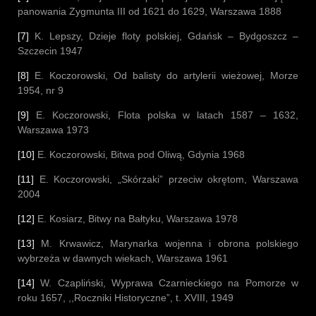
panowania Zygmunta III od 1621 do 1629, Warszawa 1888
[7]
K. Lepszy, Dzieje floty polskiej, Gdańsk – Bydgoszcz –
Szczecin 1947
[8]
E. Koczorowski, Od balisty do artylerii wieżowej, Morze
1954, nr 9
[9]
E. Koczorowski, Flota polska w latach 1587 – 1632,
Warszawa 1973
[10]
E. Koczorowski, Bitwa pod Oliwą, Gdynia 1968
[11]
E. Koczorowski, „Skórzaki” przeciw okrętom, Warszawa
2004
[12]
E. Kosiarz, Bitwy na Bałtyku, Warszawa 1978
[13]
M. Krwawicz, Marynarka wojenna i obrona polskiego
wybrzeża w dawnych wiekach, Warszawa 1961
[14]
W. Czapliński, Wyprawa Czarnieckiego na Pomorze w
roku 1657, ,,Roczniki Historyczne”, t. XVIII, 1949