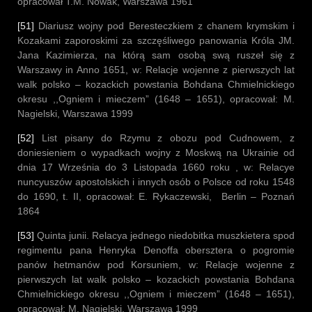
opracował T.M. Nowak, Warszawa 1961
[51]
Diariusz wojny pod Beresteczkiem z chanem krymskim i
Kozakami zaporoskimi za szczęśliwego panowania Króla JM.
Jana Kazimierza, na którą sam osobą swą ruszeł się z
Warszawy in Anno 1651, w: Relacje wojenne z pierwszych lat
walk polsko – kozackich powstania Bohdana Chmielnickiego
okresu ,,Ogniem i mieczem” (1648 – 1651), opracował: M.
Nagielski, Warszawa 1999
[52]
List pisany do Rzymu z obozu pod Cudnowem, z
doniesieniem o wypadkach wojny z Moskwą na Ukrainie od
dnia 17 Września do 3 Listopada 1660 roku , w: Relacye
nuncyuszów apostolskich i innych osób o Polsce od roku 1548
do 1690, t. II, opracował: E. Rykaczewski, Berlin – Poznań
1864
[53]
Quinta junii. Relacya jednego niedobitka muszkietera spod
regimentu pana Henryka Denoffa obersztera o pogromie
panów hetmanów pod Korsuniem, w: Relacje wojenne z
pierwszych lat walk polsko – kozackich powstania Bohdana
Chmielnickiego okresu ,,Ogniem i mieczem” (1648 – 1651),
opracował: M. Nagielski, Warszawa 1999