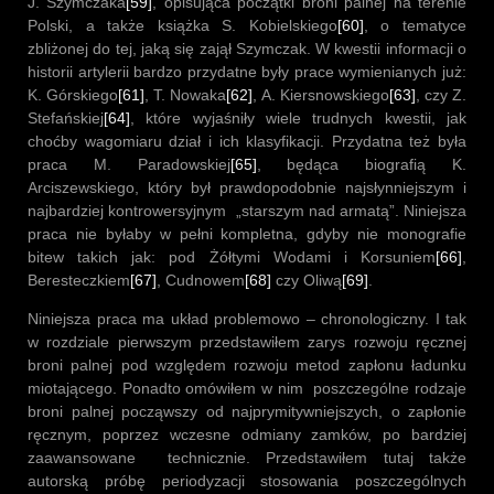
J. Szymczaka
[59]
, opisująca początki broni palnej na terenie
Polski, a także książka S. Kobielskiego
[60]
, o tematyce
zbliżonej do tej, jaką się zajął Szymczak. W kwestii informacji o
historii artylerii bardzo przydatne były prace wymienianych już:
K. Górskiego
[61]
, T. Nowaka
[62]
, A. Kiersnowskiego
[63]
, czy Z.
Stefańskiej
[64]
, które wyjaśniły wiele trudnych kwestii, jak
choćby wagomiaru dział i ich klasyfikacji. Przydatna też była
praca M. Paradowskiej
[65]
, będąca biografią K.
Arciszewskiego, który był prawdopodobnie najsłynniejszym i
najbardziej kontrowersyjnym „starszym nad armatą”. Niniejsza
praca nie byłaby w pełni kompletna, gdyby nie monografie
bitew takich jak: pod Żółtymi Wodami i Korsuniem
[66]
,
Beresteczkiem
[67]
, Cudnowem
[68]
czy Oliwą
[69]
.
Niniejsza praca ma układ problemowo – chronologiczny. I tak
w rozdziale pierwszym przedstawiłem zarys rozwoju ręcznej
broni palnej pod względem rozwoju metod zapłonu ładunku
miotającego. Ponadto omówiłem w nim poszczególne rodzaje
broni palnej począwszy od najprymitywniejszych, o zapłonie
ręcznym, poprzez wczesne odmiany zamków, po bardziej
zaawansowane technicznie. Przedstawiłem tutaj także
autorską próbę periodyzacji stosowania poszczególnych