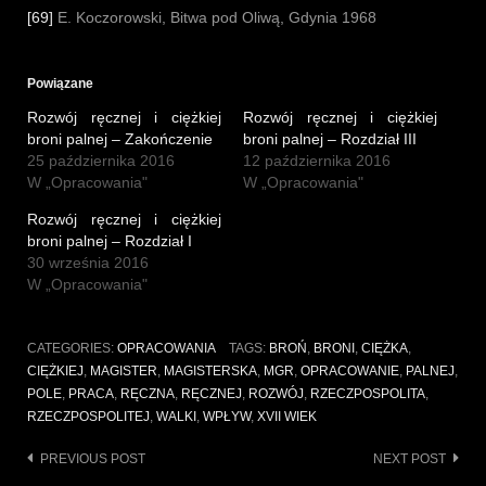
[69]
E. Koczorowski, Bitwa pod Oliwą, Gdynia 1968
Powiązane
Rozwój ręcznej i ciężkiej
Rozwój ręcznej i ciężkiej
broni palnej – Zakończenie
broni palnej – Rozdział III
25 października 2016
12 października 2016
W „Opracowania"
W „Opracowania"
Rozwój ręcznej i ciężkiej
broni palnej – Rozdział I
30 września 2016
W „Opracowania"
CATEGORIES:
OPRACOWANIA
TAGS:
BROŃ
,
BRONI
,
CIĘŻKA
,
CIĘŻKIEJ
,
MAGISTER
,
MAGISTERSKA
,
MGR
,
OPRACOWANIE
,
PALNEJ
,
POLE
,
PRACA
,
RĘCZNA
,
RĘCZNEJ
,
ROZWÓJ
,
RZECZPOSPOLITA
,
RZECZPOSPOLITEJ
,
WALKI
,
WPŁYW
,
XVII WIEK
Post
PREVIOUS POST
NEXT POST