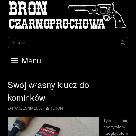
Skip
to
content
Menu
Swój własny klucz do
kominków
4 WRZEŚNIA 2016
HERON
Tyle się
naczytałem,
naoglądałem