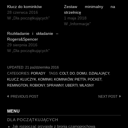
Klucz do kominków
Zestaw minimalny na
28 czerwca 2016
strzelnicę
W „Dla początkujących"
1 maja 2018
W „Informacje"
Rozkładanie i składanie –
Rogers&Spencer
29 sierpnia 2016
W „Dla początkujących"
UPDATED:
21 października 2016
CATEGORIES:
PORADY
TAGS:
COLT
,
DO
,
DOMU
,
DZIAŁAJĄCY
,
KLUCZ
,
KLUCZYK
,
KOMINKI
,
KOMINKÓW
,
PIETTA
,
POCKET
,
REMINGTON
,
ROBIONY
,
SPRAWNY
,
UBERTI
,
WŁASNY
Post
PREVIOUS POST
NEXT POST
navigation
MENU
DLA POCZĄTKUJĄCYCH
Jak rozpocząć przygodę z bronią czarnoprochową