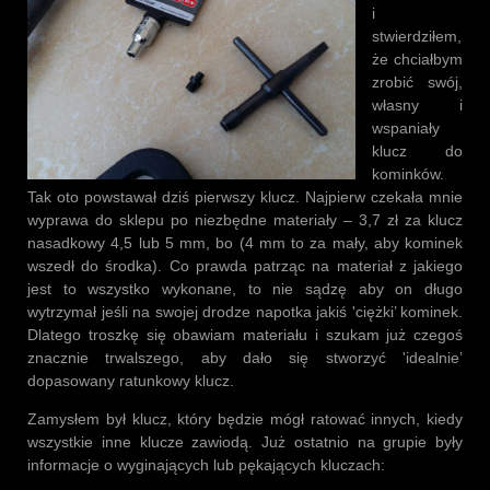
i
stwierdziłem,
że chciałbym
zrobić swój,
własny i
wspaniały
klucz do
kominków.
Tak oto powstawał dziś pierwszy klucz. Najpierw czekała mnie
wyprawa do sklepu po niezbędne materiały – 3,7 zł za klucz
nasadkowy 4,5 lub 5 mm, bo (4 mm to za mały, aby kominek
wszedł do środka). Co prawda patrząc na materiał z jakiego
jest to wszystko wykonane, to nie sądzę aby on długo
wytrzymał jeśli na swojej drodze napotka jakiś 'ciężki’ kominek.
Dlatego troszkę się obawiam materiału i szukam już czegoś
znacznie trwalszego, aby dało się stworzyć 'idealnie’
dopasowany ratunkowy klucz.
Zamysłem był klucz, który będzie mógł ratować innych, kiedy
wszystkie inne klucze zawiodą. Już ostatnio na grupie były
informacje o wyginających lub pękających kluczach: