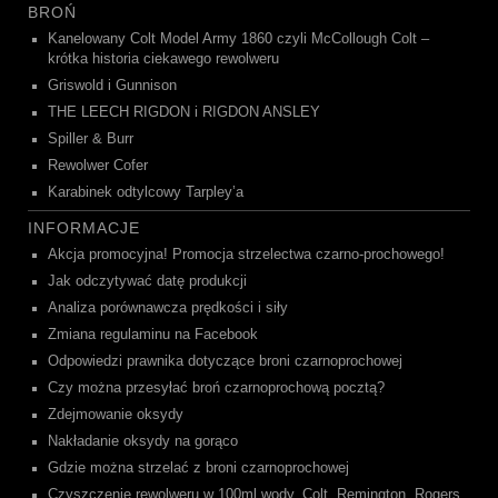
BROŃ
Kanelowany Colt Model Army 1860 czyli McCollough Colt –
krótka historia ciekawego rewolweru
Griswold i Gunnison
THE LEECH RIGDON i RIGDON ANSLEY
Spiller & Burr
Rewolwer Cofer
Karabinek odtylcowy Tarpley’a
INFORMACJE
Akcja promocyjna! Promocja strzelectwa czarno-prochowego!
Jak odczytywać datę produkcji
Analiza porównawcza prędkości i siły
Zmiana regulaminu na Facebook
Odpowiedzi prawnika dotyczące broni czarnoprochowej
Czy można przesyłać broń czarnoprochową pocztą?
Zdejmowanie oksydy
Nakładanie oksydy na gorąco
Gdzie można strzelać z broni czarnoprochowej
Czyszczenie rewolweru w 100ml wody. Colt, Remington, Rogers