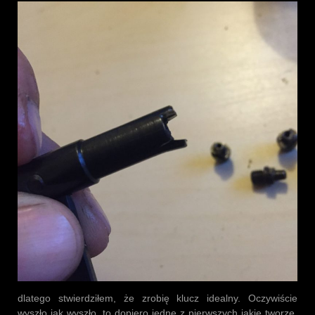
dlatego stwierdziłem, że zrobię klucz idealny. Oczywiście
wyszło jak wyszło, to dopiero jedne z pierwszych jakie tworzę.