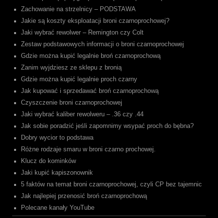
Zachowanie na strzelnicy – PODSTAWA
Jakie są koszty eksploatacji broni czarnoprochowej?
Jaki wybrać rewolwer – Remington czy Colt
Zestaw podstawowych informacji o broni czarnoprochowej
Gdzie można kupić legalnie broń czarnoprochową
Zanim wyjdziesz ze sklepu z bronią
Gdzie można kupić legalnie proch czarny
Jak kupować i sprzedawać broń czarnoprochową
Czyszczenie broni czarnoprochowej
Jaki wybrać kaliber rewolweru – .36 czy .44
Jak sobie poradzić jeśli zapomnimy wsypać proch do bębna?
Dobry wycior to podstawa
Różne rodzaje smaru w broni czarno prochowej.
Klucz do kominków
Jaki kupić kapiszonownik
5 faktów na temat broni czarnoprochowej, czyli CP bez tajemnic
Jak najlepiej przenosić broń czarnoprochową
Polecane kanały YouTube