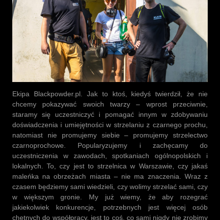
Ekipa Blackpowder.pl. Jak to ktoś, kiedyś twierdził, że nie
chcemy pokazywać swoich twarzy – wprost przeciwnie,
staramy się uczestniczyć i pomagać innym w zdobywaniu
doświadczenia i umiejętności w strzelaniu z czarnego prochu,
natomiast nie promujemy siebie – promujemy strzelectwo
czarnoprochowe. Popularyzujemy i zachęcamy do
uczestniczenia w zawodach, spotkaniach ogólnopolskich i
lokalnych. To, czy jest to strzelnica w Warszawie, czy jakaś
maleńka na obrzeżach miasta – nie ma znaczenia. Wraz z
czasem będziemy sami wiedzieli, czy wolimy strzelać sami, czy
w większym gronie. My już wiemy, że aby rozegrać
jakiekolwiek konkurencje, potrzebnych jest więcej osób
chętnych do współpracy, jest to coś, co sami nigdy nie zrobimy