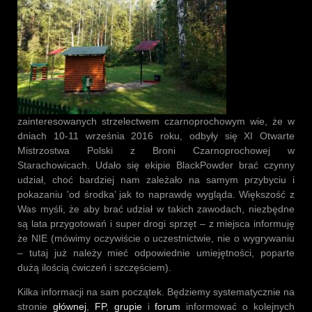
zainteresowanych strzelectwem czarnoprochowym wie, że w
dniach 10-11 września 2016 roku, odbyły się XI Otwarte
Mistrzostwa Polski z Broni Czarnoprochowej w
Starachowicach. Udało się ekipie BlackPowder brać czynny
udział, choć bardziej nam zależało na samym przybyciu i
pokazaniu 'od środka’ jak to naprawdę wygląda. Większość z
Was myśli, że aby brać udział w takich zawodach, niezbędne
są lata przygotowań i super drogi sprzęt – z miejsca informuję
że NIE (mówimy oczywiście o uczestnictwie, nie o wygrywaniu
– tutaj już należy mieć odpowiednie umiejętności, poparte
dużą ilością ćwiczeń i szczęściem).
Kilka informacji na sam początek. Będziemy systematycznie na
stronie
głównej
,
FP
,
grupie
i
forum
informować o kolejnych