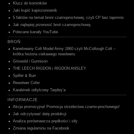
Klucz do kominków
Jaki kupić kapiszonownik
5 faktów na temat broni czarnoprochowej, czyli CP bez tajemnic
Jak najlepiej przenosić broń czarnoprochową
Polecane kanały YouTube
BROŃ
Kanelowany Colt Model Army 1860 czyli McCollough Colt –
krótka historia ciekawego rewolweru
Griswold i Gunnison
THE LEECH RIGDON i RIGDON ANSLEY
Spiller & Burr
Rewolwer Cofer
Karabinek odtylcowy Tarpley’a
INFORMACJE
Akcja promocyjna! Promocja strzelectwa czarno-prochowego!
Jak odczytywać datę produkcji
Analiza porównawcza prędkości i siły
Zmiana regulaminu na Facebook