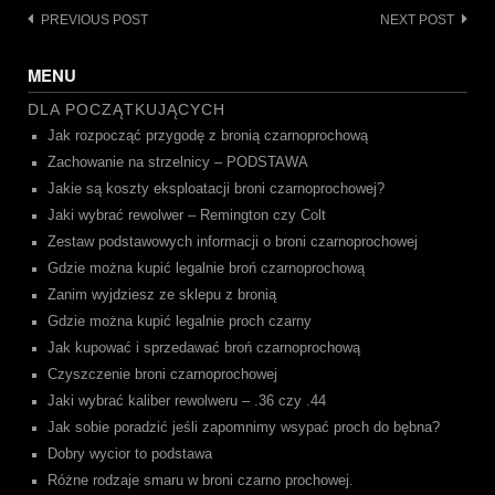
Post
PREVIOUS POST
NEXT POST
navigation
MENU
DLA POCZĄTKUJĄCYCH
Jak rozpocząć przygodę z bronią czarnoprochową
Zachowanie na strzelnicy – PODSTAWA
Jakie są koszty eksploatacji broni czarnoprochowej?
Jaki wybrać rewolwer – Remington czy Colt
Zestaw podstawowych informacji o broni czarnoprochowej
Gdzie można kupić legalnie broń czarnoprochową
Zanim wyjdziesz ze sklepu z bronią
Gdzie można kupić legalnie proch czarny
Jak kupować i sprzedawać broń czarnoprochową
Czyszczenie broni czarnoprochowej
Jaki wybrać kaliber rewolweru – .36 czy .44
Jak sobie poradzić jeśli zapomnimy wsypać proch do bębna?
Dobry wycior to podstawa
Różne rodzaje smaru w broni czarno prochowej.