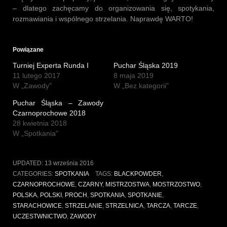
– dlatego zachęcamy do organizowania się, spotykania,
rozmawiania i wspólnego strzelania. Naprawdę WARTO!
Powiązane
Turniej Experta Runda I
Puchar Śląska 2019
11 lutego 2017
8 maja 2019
W „Zawody"
W „Bez kategorii"
Puchar Śląska – Zawody
Czarnoprochowe 2018
28 kwietnia 2018
W „Spotkania"
UPDATED:
13 września 2016
CATEGORIES:
SPOTKANIA
TAGS:
BLACKPOWDER
,
CZARNOPROCHOWE
,
CZARNY
,
MISTRZOSTWA
,
MOSTRZOSTWO
,
POLSKA
,
POLSKI
,
PROCH
,
SPOTKANIA
,
SPOTKANIE
,
STARACHOWICE
,
STRZELANIE
,
STRZELNICA
,
TARCZA
,
TARCZE
,
UCZESTWNICTWO
,
ZAWODY