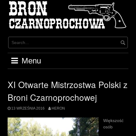
Skip
to
content
Menu
XI Otwarte Mistrzostwa Polski z
Broni Czarnoprochowej
13 WRZEŚNIA 2016
HERON
Większość
osób