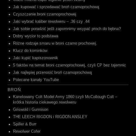
Jak kupować i sprzedawać broń czarnoprochową
Czyszczenie broni czarnoprochowej
Jaki wybrać kaliber rewolweru – .36 czy .44
Jak sobie poradzić jeśli zapomnimy wsypać proch do bębna?
Dobry wycior to podstawa
Różne rodzaje smaru w broni czarno prochowej.
Klucz do kominków
Jaki kupić kapiszonownik
5 faktów na temat broni czarnoprochowej, czyli CP bez tajemnic
Jak najlepiej przenosić broń czarnoprochową
Polecane kanały YouTube
BROŃ
Kanelowany Colt Model Army 1860 czyli McCollough Colt –
krótka historia ciekawego rewolweru
Griswold i Gunnison
THE LEECH RIGDON i RIGDON ANSLEY
Spiller & Burr
Rewolwer Cofer