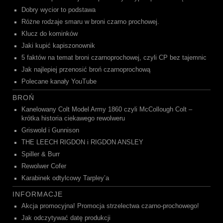
Dobry wycior to podstawa
Różne rodzaje smaru w broni czarno prochowej.
Klucz do kominków
Jaki kupić kapiszonownik
5 faktów na temat broni czarnoprochowej, czyli CP bez tajemnic
Jak najlepiej przenosić broń czarnoprochową
Polecane kanały YouTube
BROŃ
Kanelowany Colt Model Army 1860 czyli McCollough Colt –
krótka historia ciekawego rewolweru
Griswold i Gunnison
THE LEECH RIGDON i RIGDON ANSLEY
Spiller & Burr
Rewolwer Cofer
Karabinek odtylcowy Tarpley’a
INFORMACJE
Akcja promocyjna! Promocja strzelectwa czarno-prochowego!
Jak odczytywać datę produkcji