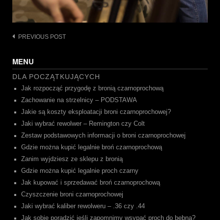
Post
PREVIOUS POST
navigation
MENU
DLA POCZĄTKUJĄCYCH
Jak rozpocząć przygodę z bronią czarnoprochową
Zachowanie na strzelnicy – PODSTAWA
Jakie są koszty eksploatacji broni czarnoprochowej?
Jaki wybrać rewolwer – Remington czy Colt
Zestaw podstawowych informacji o broni czarnoprochowej
Gdzie można kupić legalnie broń czarnoprochową
Zanim wyjdziesz ze sklepu z bronią
Gdzie można kupić legalnie proch czarny
Jak kupować i sprzedawać broń czarnoprochową
Czyszczenie broni czarnoprochowej
Jaki wybrać kaliber rewolweru – .36 czy .44
Jak sobie poradzić jeśli zapomnimy wsypać proch do bębna?