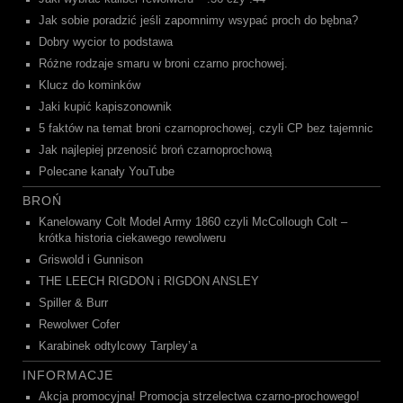
Jak sobie poradzić jeśli zapomnimy wsypać proch do bębna?
Dobry wycior to podstawa
Różne rodzaje smaru w broni czarno prochowej.
Klucz do kominków
Jaki kupić kapiszonownik
5 faktów na temat broni czarnoprochowej, czyli CP bez tajemnic
Jak najlepiej przenosić broń czarnoprochową
Polecane kanały YouTube
BROŃ
Kanelowany Colt Model Army 1860 czyli McCollough Colt –
krótka historia ciekawego rewolweru
Griswold i Gunnison
THE LEECH RIGDON i RIGDON ANSLEY
Spiller & Burr
Rewolwer Cofer
Karabinek odtylcowy Tarpley’a
INFORMACJE
Akcja promocyjna! Promocja strzelectwa czarno-prochowego!