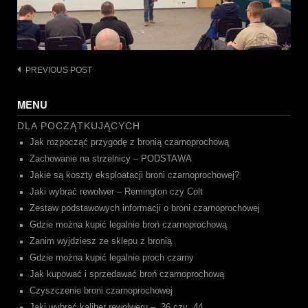
Post
PREVIOUS POST
navigation
MENU
DLA POCZĄTKUJĄCYCH
Jak rozpocząć przygodę z bronią czarnoprochową
Zachowanie na strzelnicy – PODSTAWA
Jakie są koszty eksploatacji broni czarnoprochowej?
Jaki wybrać rewolwer – Remington czy Colt
Zestaw podstawowych informacji o broni czarnoprochowej
Gdzie można kupić legalnie broń czarnoprochową
Zanim wyjdziesz ze sklepu z bronią
Gdzie można kupić legalnie proch czarny
Jak kupować i sprzedawać broń czarnoprochową
Czyszczenie broni czarnoprochowej
Jaki wybrać kaliber rewolweru – .36 czy .44