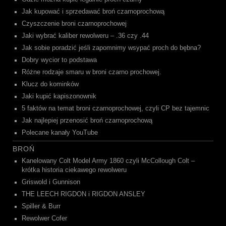
Jak kupować i sprzedawać broń czarnoprochową
Czyszczenie broni czarnoprochowej
Jaki wybrać kaliber rewolweru – .36 czy .44
Jak sobie poradzić jeśli zapomnimy wsypać proch do bębna?
Dobry wycior to podstawa
Różne rodzaje smaru w broni czarno prochowej.
Klucz do kominków
Jaki kupić kapiszonownik
5 faktów na temat broni czarnoprochowej, czyli CP bez tajemnic
Jak najlepiej przenosić broń czarnoprochową
Polecane kanały YouTube
BROŃ
Kanelowany Colt Model Army 1860 czyli McCollough Colt –
krótka historia ciekawego rewolweru
Griswold i Gunnison
THE LEECH RIGDON i RIGDON ANSLEY
Spiller & Burr
Rewolwer Cofer