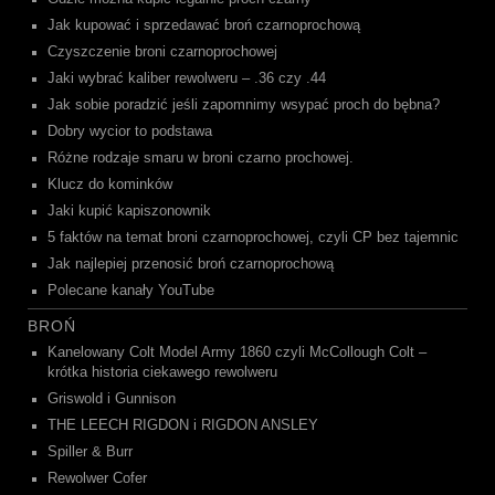
Jak kupować i sprzedawać broń czarnoprochową
Czyszczenie broni czarnoprochowej
Jaki wybrać kaliber rewolweru – .36 czy .44
Jak sobie poradzić jeśli zapomnimy wsypać proch do bębna?
Dobry wycior to podstawa
Różne rodzaje smaru w broni czarno prochowej.
Klucz do kominków
Jaki kupić kapiszonownik
5 faktów na temat broni czarnoprochowej, czyli CP bez tajemnic
Jak najlepiej przenosić broń czarnoprochową
Polecane kanały YouTube
BROŃ
Kanelowany Colt Model Army 1860 czyli McCollough Colt –
krótka historia ciekawego rewolweru
Griswold i Gunnison
THE LEECH RIGDON i RIGDON ANSLEY
Spiller & Burr
Rewolwer Cofer