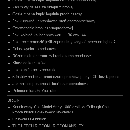
Gdzie można kupić legalnie broń czarnoprochową
Zanim wyjdziesz ze sklepu z bronią
Gdzie można kupić legalnie proch czarny
Jak kupować i sprzedawać broń czarnoprochową
Czyszczenie broni czarnoprochowej
Jaki wybrać kaliber rewolweru – .36 czy .44
Jak sobie poradzić jeśli zapomnimy wsypać proch do bębna?
Dobry wycior to podstawa
Różne rodzaje smaru w broni czarno prochowej.
Klucz do kominków
Jaki kupić kapiszonownik
5 faktów na temat broni czarnoprochowej, czyli CP bez tajemnic
Jak najlepiej przenosić broń czarnoprochową
Polecane kanały YouTube
BROŃ
Kanelowany Colt Model Army 1860 czyli McCollough Colt –
krótka historia ciekawego rewolweru
Griswold i Gunnison
THE LEECH RIGDON i RIGDON ANSLEY