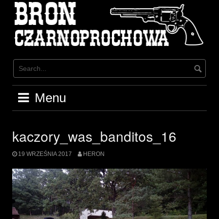
Skip
to
content
Menu
kaczory_was_banditos_16
19 WRZEŚNIA 2017
HERON