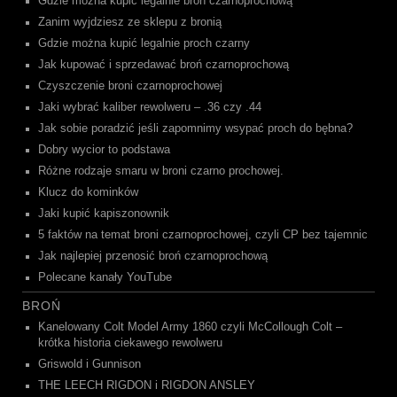
Gdzie można kupić legalnie broń czarnoprochową
Zanim wyjdziesz ze sklepu z bronią
Gdzie można kupić legalnie proch czarny
Jak kupować i sprzedawać broń czarnoprochową
Czyszczenie broni czarnoprochowej
Jaki wybrać kaliber rewolweru – .36 czy .44
Jak sobie poradzić jeśli zapomnimy wsypać proch do bębna?
Dobry wycior to podstawa
Różne rodzaje smaru w broni czarno prochowej.
Klucz do kominków
Jaki kupić kapiszonownik
5 faktów na temat broni czarnoprochowej, czyli CP bez tajemnic
Jak najlepiej przenosić broń czarnoprochową
Polecane kanały YouTube
BROŃ
Kanelowany Colt Model Army 1860 czyli McCollough Colt –
krótka historia ciekawego rewolweru
Griswold i Gunnison
THE LEECH RIGDON i RIGDON ANSLEY