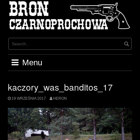
Skip
to
content
Menu
kaczory_was_banditos_17
19 WRZEŚNIA 2017
HERON