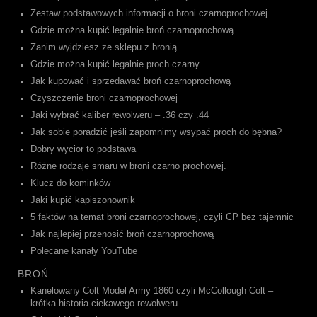
Zestaw podstawowych informacji o broni czarnoprochowej
Gdzie można kupić legalnie broń czarnoprochową
Zanim wyjdziesz ze sklepu z bronią
Gdzie można kupić legalnie proch czarny
Jak kupować i sprzedawać broń czarnoprochową
Czyszczenie broni czarnoprochowej
Jaki wybrać kaliber rewolweru – .36 czy .44
Jak sobie poradzić jeśli zapomnimy wsypać proch do bębna?
Dobry wycior to podstawa
Różne rodzaje smaru w broni czarno prochowej.
Klucz do kominków
Jaki kupić kapiszonownik
5 faktów na temat broni czarnoprochowej, czyli CP bez tajemnic
Jak najlepiej przenosić broń czarnoprochową
Polecane kanały YouTube
BROŃ
Kanelowany Colt Model Army 1860 czyli McCollough Colt –
krótka historia ciekawego rewolweru