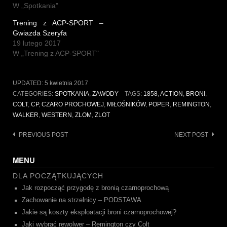
W „Spotkania"
Trening z ACP-SPORT –
Gwiazda Szeryfa
19 lutego 2017
W „Trening z ACP-SPORT"
UPDATED:
5 kwietnia 2017
CATEGORIES:
SPOTKANIA
,
ZAWODY
TAGS:
1858
,
ACTION
,
BRONI
,
COLT
,
CP
,
CZARO PROCHOWEJ
,
MIŁOŚNIKÓW
,
POPER
,
REMINGTON
,
WALKER
,
WESTERN
,
ZLOM
,
ZLOT
Post
PREVIOUS POST
NEXT POST
navigation
MENU
DLA POCZĄTKUJĄCYCH
Jak rozpocząć przygodę z bronią czarnoprochową
Zachowanie na strzelnicy – PODSTAWA
Jakie są koszty eksploatacji broni czarnoprochowej?
Jaki wybrać rewolwer – Remington czy Colt