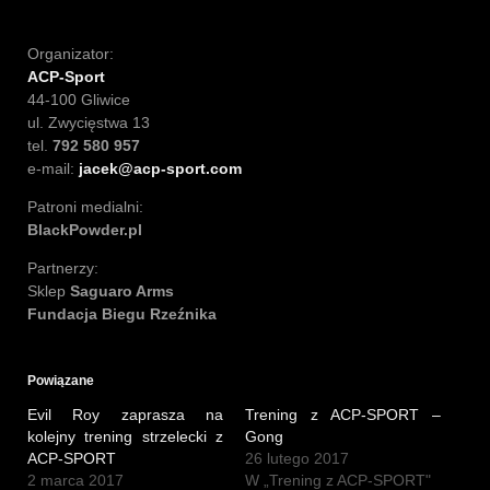
Organizator:
ACP-Sport
44-100 Gliwice
ul. Zwycięstwa 13
tel.
792 580 957
e-mail:
jacek@acp-sport.com
Patroni medialni:
BlackPowder.pl
Partnerzy:
Sklep
Saguaro Arms
Fundacja Biegu Rzeźnika
Powiązane
Evil Roy zaprasza na
Trening z ACP-SPORT –
kolejny trening strzelecki z
Gong
ACP-SPORT
26 lutego 2017
2 marca 2017
W „Trening z ACP-SPORT"