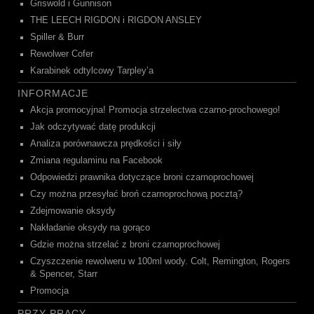
Griswold i Gunnison
THE LEECH RIGDON i RIGDON ANSLEY
Spiller & Burr
Rewolwer Cofer
Karabinek odtylcowy Tarpley’a
INFORMACJE
Akcja promocyjna! Promocja strzelectwa czarno-prochowego!
Jak odczytywać datę produkcji
Analiza porównawcza prędkości i siły
Zmiana regulaminu na Facebook
Odpowiedzi prawnika dotyczące broni czarnoprochowej
Czy można przesyłać broń czarnoprochową pocztą?
Zdejmowanie oksydy
Nakładanie oksydy na gorąco
Gdzie można strzelać z broni czarnoprochowej
Czyszczenie rewolweru w 100ml wody. Colt, Remington, Rogers
& Spencer, Starr
Promocja
PRZY PRACY …