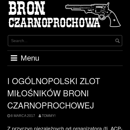
Skip
to
content
Menu
I OGÓLNOPOLSKI ZLOT
MIŁOŚNIKÓW BRONI
CZARNOPROCHOWEJ
8 MARCA 2017
TOMMY!
Z przyczyn niezależnych od organizatora (tj. ACP-