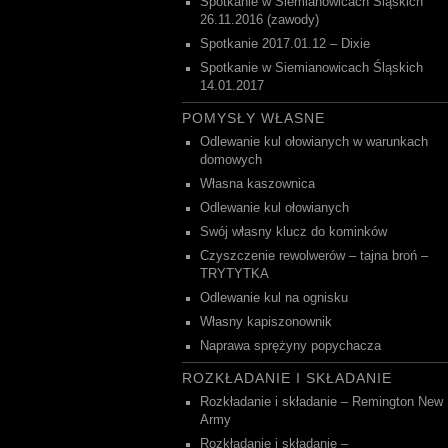
Spotkanie w Siemianowicach Śląskich
26.11.2016 (zawody)
Spotkanie 2017.01.12 – Dixie
Spotkanie w Siemianowicach Śląskich
14.01.2017
POMYSŁY WŁASNE
Odlewanie kul ołowianych w warunkach
domowych
Własna kaszownica
Odlewanie kul ołowianych
Swój własny klucz do kominków
Czyszczenie rewolwerów – tajna broń –
TRYTYTKA
Odlewanie kul na ognisku
Własny kapiszonownik
Naprawa sprężyny popychacza
ROZKŁADANIE I SKŁADANIE
Rozkładanie i składanie – Remington New
Army
Rozkładanie i składanie –