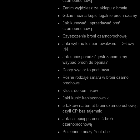
czarnoprochową
Zanim wyjdziesz ze sklepu z bronią
Gdzie można kupić legalnie proch czarny
Jak kupować i sprzedawać broń
czarnoprochową
Czyszczenie broni czarnoprochowej
Jaki wybrać kaliber rewolweru – .36 czy
.44
Jak sobie poradzić jeśli zapomnimy
wsypać proch do bębna?
Dobry wycior to podstawa
Różne rodzaje smaru w broni czarno
prochowej.
Klucz do kominków
Jaki kupić kapiszonownik
5 faktów na temat broni czarnoprochowej,
czyli CP bez tajemnic
Jak najlepiej przenosić broń
czarnoprochową
Polecane kanały YouTube