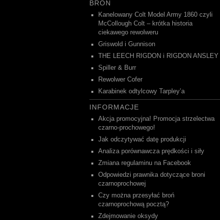
BROŃ
Kanelowany Colt Model Army 1860 czyli
McCollough Colt – krótka historia
ciekawego rewolweru
Griswold i Gunnison
THE LEECH RIGDON i RIGDON ANSLEY
Spiller & Burr
Rewolwer Cofer
Karabinek odtylcowy Tarpley’a
INFORMACJE
Akcja promocyjna! Promocja strzelectwa
czarno-prochowego!
Jak odczytywać datę produkcji
Analiza porównawcza prędkości i siły
Zmiana regulaminu na Facebook
Odpowiedzi prawnika dotyczące broni
czarnoprochowej
Czy można przesyłać broń
czarnoprochową pocztą?
Zdejmowanie oksydy