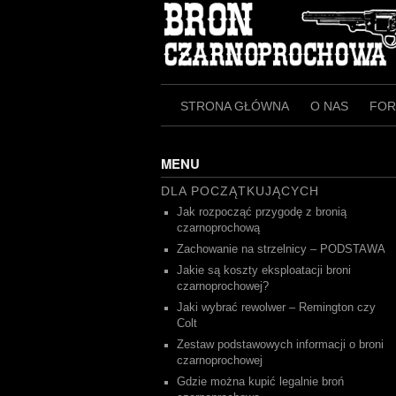
Skip
to
content
STRONA GŁÓWNA
O NAS
FO
MENU
DLA POCZĄTKUJĄCYCH
Jak rozpocząć przygodę z bronią
czarnoprochową
Zachowanie na strzelnicy – PODSTAWA
Jakie są koszty eksploatacji broni
czarnoprochowej?
Jaki wybrać rewolwer – Remington czy
Colt
Zestaw podstawowych informacji o broni
czarnoprochowej
Gdzie można kupić legalnie broń