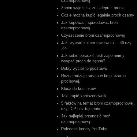
czarnoprochową
Zanim wyjdziesz ze sklepu z bronią
Gdzie można kupić legalnie proch czarny
Jak kupować i sprzedawać broń
czarnoprochową
Czyszczenie broni czarnoprochowej
Jaki wybrać kaliber rewolweru – .36 czy
.44
Jak sobie poradzić jeśli zapomnimy
wsypać proch do bębna?
Dobry wycior to podstawa
Różne rodzaje smaru w broni czarno
prochowej.
Klucz do kominków
Jaki kupić kapiszonownik
5 faktów na temat broni czarnoprochowej,
czyli CP bez tajemnic
Jak najlepiej przenosić broń
czarnoprochową
Polecane kanały YouTube