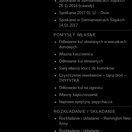
Spotkanie w Siemianowicach Śląskich
26.11.2016 (zawody)
Spotkanie 2017.01.12 – Dixie
Spotkanie w Siemianowicach Śląskich
14.01.2017
POMYSŁY WŁASNE
Odlewanie kul ołowianych w warunkach
domowych
Własna kaszownica
Odlewanie kul ołowianych
Swój własny klucz do kominków
Czyszczenie rewolwerów – tajna broń –
TRYTYTKA
Odlewanie kul na ognisku
Własny kapiszonownik
Naprawa sprężyny popychacza
ROZKŁADANIE I SKŁADANIE
Rozkładanie i składanie – Remington New
Army
Rozkładanie i składanie –