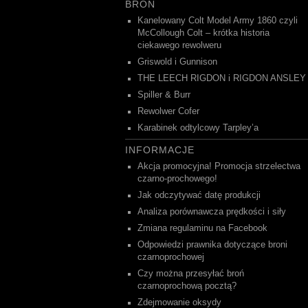
BROŃ
Kanelowany Colt Model Army 1860 czyli
McCollough Colt – krótka historia
ciekawego rewolweru
Griswold i Gunnison
THE LEECH RIGDON i RIGDON ANSLEY
Spiller & Burr
Rewolwer Cofer
Karabinek odtylcowy Tarpley’a
INFORMACJE
Akcja promocyjna! Promocja strzelectwa
czarno-prochowego!
Jak odczytywać datę produkcji
Analiza porównawcza prędkości i siły
Zmiana regulaminu na Facebook
Odpowiedzi prawnika dotyczące broni
czarnoprochowej
Czy można przesyłać broń
czarnoprochową pocztą?
Zdejmowanie oksydy