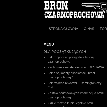
Skip
to
content
STRONA GŁÓWNA
O NAS
FO
MENU
DLA POCZĄTKUJĄCYCH
Jak rozpocząć przygodę z bronią
czarnoprochową
Zachowanie na strzelnicy – PODSTAWA
Jakie są koszty eksploatacji broni
czarnoprochowej?
Jaki wybrać rewolwer – Remington czy
Colt
Zestaw podstawowych informacji o broni
czarnoprochowej
Gdzie można kupić legalnie broń