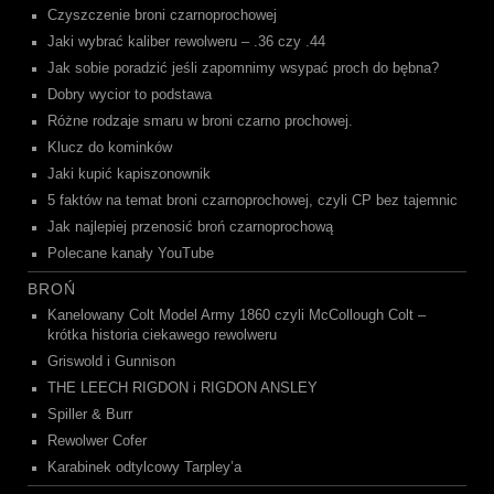
Czyszczenie broni czarnoprochowej
Jaki wybrać kaliber rewolweru – .36 czy .44
Jak sobie poradzić jeśli zapomnimy wsypać proch do bębna?
Dobry wycior to podstawa
Różne rodzaje smaru w broni czarno prochowej.
Klucz do kominków
Jaki kupić kapiszonownik
5 faktów na temat broni czarnoprochowej, czyli CP bez tajemnic
Jak najlepiej przenosić broń czarnoprochową
Polecane kanały YouTube
BROŃ
Kanelowany Colt Model Army 1860 czyli McCollough Colt –
krótka historia ciekawego rewolweru
Griswold i Gunnison
THE LEECH RIGDON i RIGDON ANSLEY
Spiller & Burr
Rewolwer Cofer
Karabinek odtylcowy Tarpley’a