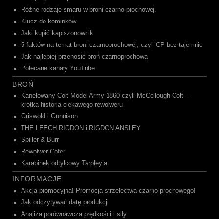
Różne rodzaje smaru w broni czarno prochowej.
Klucz do kominków
Jaki kupić kapiszonownik
5 faktów na temat broni czarnoprochowej, czyli CP bez tajemnic
Jak najlepiej przenosić broń czarnoprochową
Polecane kanały YouTube
BROŃ
Kanelowany Colt Model Army 1860 czyli McCollough Colt –
krótka historia ciekawego rewolweru
Griswold i Gunnison
THE LEECH RIGDON i RIGDON ANSLEY
Spiller & Burr
Rewolwer Cofer
Karabinek odtylcowy Tarpley’a
INFORMACJE
Akcja promocyjna! Promocja strzelectwa czarno-prochowego!
Jak odczytywać datę produkcji
Analiza porównawcza prędkości i siły