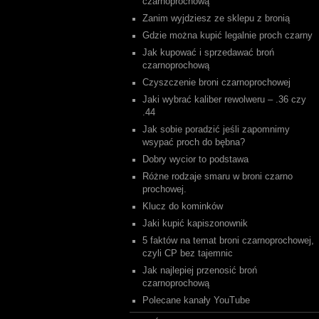
czarnoprochową
Zanim wyjdziesz ze sklepu z bronią
Gdzie można kupić legalnie proch czarny
Jak kupować i sprzedawać broń
czarnoprochową
Czyszczenie broni czarnoprochowej
Jaki wybrać kaliber rewolweru – .36 czy
.44
Jak sobie poradzić jeśli zapomnimy
wsypać proch do bębna?
Dobry wycior to podstawa
Różne rodzaje smaru w broni czarno
prochowej.
Klucz do kominków
Jaki kupić kapiszonownik
5 faktów na temat broni czarnoprochowej,
czyli CP bez tajemnic
Jak najlepiej przenosić broń
czarnoprochową
Polecane kanały YouTube