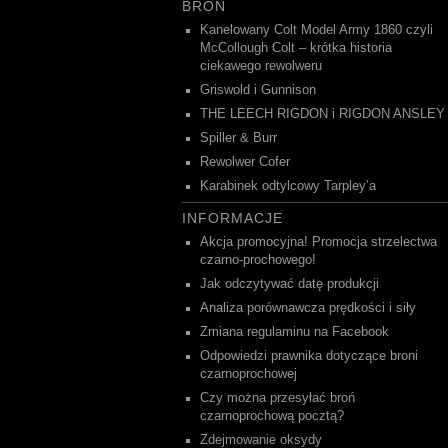
BROŃ
Kanelowany Colt Model Army 1860 czyli
McCollough Colt – krótka historia
ciekawego rewolweru
Griswold i Gunnison
THE LEECH RIGDON i RIGDON ANSLEY
Spiller & Burr
Rewolwer Cofer
Karabinek odtylcowy Tarpley’a
INFORMACJE
Akcja promocyjna! Promocja strzelectwa
czarno-prochowego!
Jak odczytywać datę produkcji
Analiza porównawcza prędkości i siły
Zmiana regulaminu na Facebook
Odpowiedzi prawnika dotyczące broni
czarnoprochowej
Czy można przesyłać broń
czarnoprochową pocztą?
Zdejmowanie oksydy