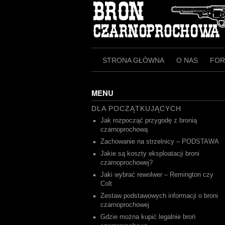
Skip
to
content
STRONA GŁÓWNA
O NAS
FO
MENU
DLA POCZĄTKUJĄCYCH
Jak rozpocząć przygodę z bronią
czarnoprochową
Zachowanie na strzelnicy – PODSTAWA
Jakie są koszty eksploatacji broni
czarnoprochowej?
Jaki wybrać rewolwer – Remington czy
Colt
Zestaw podstawowych informacji o broni
czarnoprochowej
Gdzie można kupić legalnie broń