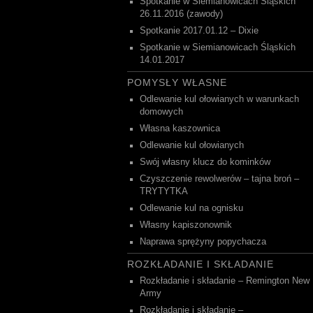
Spotkanie w Siemianowicach Śląskich
26.11.2016 (zawody)
Spotkanie 2017.01.12 – Dixie
Spotkanie w Siemianowicach Śląskich
14.01.2017
POMYSŁY WŁASNE
Odlewanie kul ołowianych w warunkach
domowych
Własna kaszownica
Odlewanie kul ołowianych
Swój własny klucz do kominków
Czyszczenie rewolwerów – tajna broń –
TRYTYTKA
Odlewanie kul na ognisku
Własny kapiszonownik
Naprawa sprężyny popychacza
ROZKŁADANIE I SKŁADANIE
Rozkładanie i składanie – Remington New
Army
Rozkładanie i składanie –