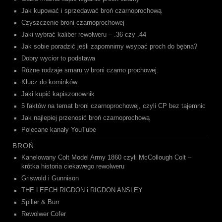
Jak kupować i sprzedawać broń czarnoprochową
Czyszczenie broni czarnoprochowej
Jaki wybrać kaliber rewolweru – .36 czy .44
Jak sobie poradzić jeśli zapomnimy wsypać proch do bębna?
Dobry wycior to podstawa
Różne rodzaje smaru w broni czarno prochowej.
Klucz do kominków
Jaki kupić kapiszonownik
5 faktów na temat broni czarnoprochowej, czyli CP bez tajemnic
Jak najlepiej przenosić broń czarnoprochową
Polecane kanały YouTube
BROŃ
Kanelowany Colt Model Army 1860 czyli McCollough Colt –
krótka historia ciekawego rewolweru
Griswold i Gunnison
THE LEECH RIGDON i RIGDON ANSLEY
Spiller & Burr
Rewolwer Cofer