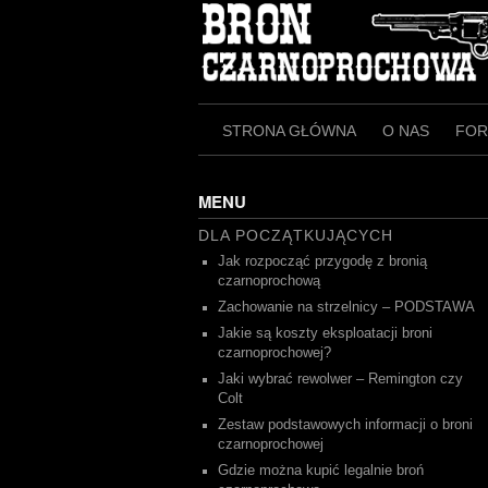
Skip
to
content
STRONA GŁÓWNA
O NAS
FO
MENU
DLA POCZĄTKUJĄCYCH
Jak rozpocząć przygodę z bronią
czarnoprochową
Zachowanie na strzelnicy – PODSTAWA
Jakie są koszty eksploatacji broni
czarnoprochowej?
Jaki wybrać rewolwer – Remington czy
Colt
Zestaw podstawowych informacji o broni
czarnoprochowej
Gdzie można kupić legalnie broń