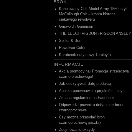
BROŃ
Kanelowany Colt Model Army 1860 czyli
McCollough Colt – krótka historia
ciekawego rewolweru
Griswold i Gunnison
THE LEECH RIGDON i RIGDON ANSLEY
Spiller & Burr
Rewolwer Cofer
Karabinek odtylcowy Tarpley’a
INFORMACJE
Akcja promocyjna! Promocja strzelectwa
czarno-prochowego!
Jak odczytywać datę produkcji
Analiza porównawcza prędkości i siły
Zmiana regulaminu na Facebook
Odpowiedzi prawnika dotyczące broni
czarnoprochowej
Czy można przesyłać broń
czarnoprochową pocztą?
Zdejmowanie oksydy