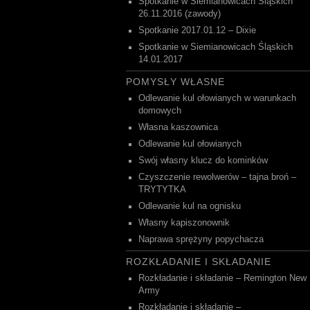
Spotkanie w Siemianowicach Śląskich
26.11.2016 (zawody)
Spotkanie 2017.01.12 – Dixie
Spotkanie w Siemianowicach Śląskich
14.01.2017
POMYSŁY WŁASNE
Odlewanie kul ołowianych w warunkach
domowych
Własna kaszownica
Odlewanie kul ołowianych
Swój własny klucz do kominków
Czyszczenie rewolwerów – tajna broń –
TRYTYTKA
Odlewanie kul na ognisku
Własny kapiszonownik
Naprawa sprężyny popychacza
ROZKŁADANIE I SKŁADANIE
Rozkładanie i składanie – Remington New
Army
Rozkładanie i składanie –