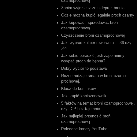
czarnoprochową
Zanim wyjdziesz ze sklepu z bronią
Gdzie można kupić legalnie proch czarny
Jak kupować i sprzedawać broń
czarnoprochową
Czyszczenie broni czarnoprochowej
Jaki wybrać kaliber rewolweru – .36 czy
.44
Jak sobie poradzić jeśli zapomnimy
wsypać proch do bębna?
Dobry wycior to podstawa
Różne rodzaje smaru w broni czarno
prochowej.
Klucz do kominków
Jaki kupić kapiszonownik
5 faktów na temat broni czarnoprochowej,
czyli CP bez tajemnic
Jak najlepiej przenosić broń
czarnoprochową
Polecane kanały YouTube