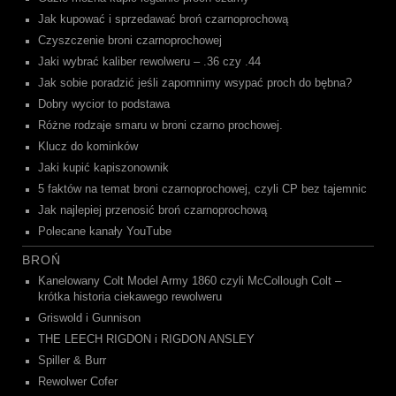
Jak kupować i sprzedawać broń czarnoprochową
Czyszczenie broni czarnoprochowej
Jaki wybrać kaliber rewolweru – .36 czy .44
Jak sobie poradzić jeśli zapomnimy wsypać proch do bębna?
Dobry wycior to podstawa
Różne rodzaje smaru w broni czarno prochowej.
Klucz do kominków
Jaki kupić kapiszonownik
5 faktów na temat broni czarnoprochowej, czyli CP bez tajemnic
Jak najlepiej przenosić broń czarnoprochową
Polecane kanały YouTube
BROŃ
Kanelowany Colt Model Army 1860 czyli McCollough Colt –
krótka historia ciekawego rewolweru
Griswold i Gunnison
THE LEECH RIGDON i RIGDON ANSLEY
Spiller & Burr
Rewolwer Cofer