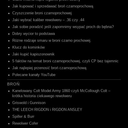
Jak kupować i sprzedawać broń czarnoprochową
Czyszczenie broni czarnoprochowej
Jaki wybrać kaliber rewolweru – .36 czy .44
Jak sobie poradzić jeśli zapomnimy wsypać proch do bębna?
Dobry wycior to podstawa
Różne rodzaje smaru w broni czarno prochowej.
Klucz do kominków
Jaki kupić kapiszonownik
5 faktów na temat broni czarnoprochowej, czyli CP bez tajemnic
Jak najlepiej przenosić broń czarnoprochową
Polecane kanały YouTube
BROŃ
Kanelowany Colt Model Army 1860 czyli McCollough Colt –
krótka historia ciekawego rewolweru
Griswold i Gunnison
THE LEECH RIGDON i RIGDON ANSLEY
Spiller & Burr
Rewolwer Cofer