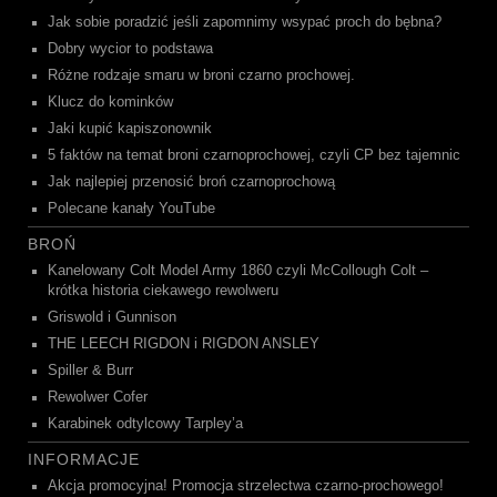
Jak sobie poradzić jeśli zapomnimy wsypać proch do bębna?
Dobry wycior to podstawa
Różne rodzaje smaru w broni czarno prochowej.
Klucz do kominków
Jaki kupić kapiszonownik
5 faktów na temat broni czarnoprochowej, czyli CP bez tajemnic
Jak najlepiej przenosić broń czarnoprochową
Polecane kanały YouTube
BROŃ
Kanelowany Colt Model Army 1860 czyli McCollough Colt –
krótka historia ciekawego rewolweru
Griswold i Gunnison
THE LEECH RIGDON i RIGDON ANSLEY
Spiller & Burr
Rewolwer Cofer
Karabinek odtylcowy Tarpley’a
INFORMACJE
Akcja promocyjna! Promocja strzelectwa czarno-prochowego!