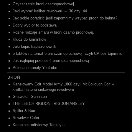
Czyszczenie broni czarnoprochowej
Jaki wybrać kaliber rewolweru – .36 czy .44
Jak sobie poradzić jeśli zapomnimy wsypać proch do bębna?
Dobry wycior to podstawa
Różne rodzaje smaru w broni czarno prochowej.
Klucz do kominków
Jaki kupić kapiszonownik
5 faktów na temat broni czarnoprochowej, czyli CP bez tajemnic
Jak najlepiej przenosić broń czarnoprochową
Polecane kanały YouTube
BROŃ
Kanelowany Colt Model Army 1860 czyli McCollough Colt –
krótka historia ciekawego rewolweru
Griswold i Gunnison
THE LEECH RIGDON i RIGDON ANSLEY
Spiller & Burr
Rewolwer Cofer
Karabinek odtylcowy Tarpley’a