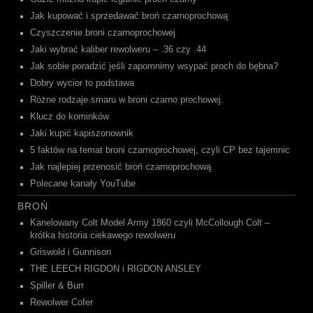
Jak kupować i sprzedawać broń czarnoprochową
Czyszczenie broni czarnoprochowej
Jaki wybrać kaliber rewolweru – .36 czy .44
Jak sobie poradzić jeśli zapomnimy wsypać proch do bębna?
Dobry wycior to podstawa
Różne rodzaje smaru w broni czarno prochowej.
Klucz do kominków
Jaki kupić kapiszonownik
5 faktów na temat broni czarnoprochowej, czyli CP bez tajemnic
Jak najlepiej przenosić broń czarnoprochową
Polecane kanały YouTube
BROŃ
Kanelowany Colt Model Army 1860 czyli McCollough Colt –
krótka historia ciekawego rewolweru
Griswold i Gunnison
THE LEECH RIGDON i RIGDON ANSLEY
Spiller & Burr
Rewolwer Cofer