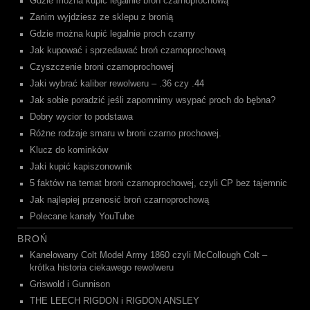
Gdzie można kupić legalnie broń czarnoprochową
Zanim wyjdziesz ze sklepu z bronią
Gdzie można kupić legalnie proch czarny
Jak kupować i sprzedawać broń czarnoprochową
Czyszczenie broni czarnoprochowej
Jaki wybrać kaliber rewolweru – .36 czy .44
Jak sobie poradzić jeśli zapomnimy wsypać proch do bębna?
Dobry wycior to podstawa
Różne rodzaje smaru w broni czarno prochowej.
Klucz do kominków
Jaki kupić kapiszonownik
5 faktów na temat broni czarnoprochowej, czyli CP bez tajemnic
Jak najlepiej przenosić broń czarnoprochową
Polecane kanały YouTube
BROŃ
Kanelowany Colt Model Army 1860 czyli McCollough Colt –
krótka historia ciekawego rewolweru
Griswold i Gunnison
THE LEECH RIGDON i RIGDON ANSLEY