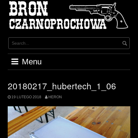
Skip
to
content
Menu
20180217_hubertech_1_06
19 LUTEGO 2018
HERON