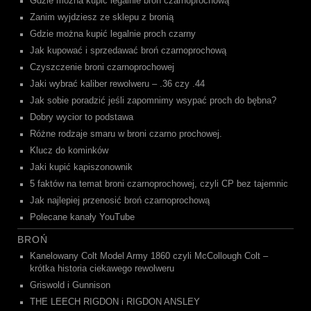
Gdzie można kupić legalnie broń czarnoprochową
Zanim wyjdziesz ze sklepu z bronią
Gdzie można kupić legalnie proch czarny
Jak kupować i sprzedawać broń czarnoprochową
Czyszczenie broni czarnoprochowej
Jaki wybrać kaliber rewolweru – .36 czy .44
Jak sobie poradzić jeśli zapomnimy wsypać proch do bębna?
Dobry wycior to podstawa
Różne rodzaje smaru w broni czarno prochowej.
Klucz do kominków
Jaki kupić kapiszonownik
5 faktów na temat broni czarnoprochowej, czyli CP bez tajemnic
Jak najlepiej przenosić broń czarnoprochową
Polecane kanały YouTube
BROŃ
Kanelowany Colt Model Army 1860 czyli McCollough Colt –
krótka historia ciekawego rewolweru
Griswold i Gunnison
THE LEECH RIGDON i RIGDON ANSLEY