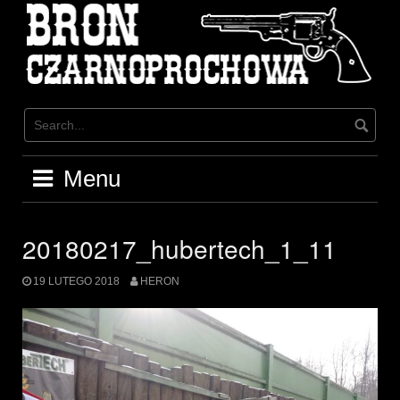
Skip
to
content
Menu
20180217_hubertech_1_11
19 LUTEGO 2018
HERON