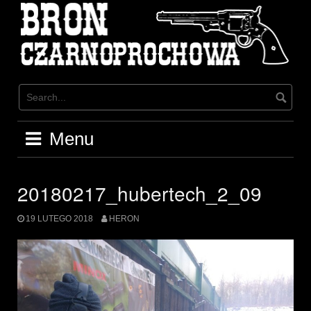
Skip
to
content
Menu
20180217_hubertech_2_09
19 LUTEGO 2018
HERON