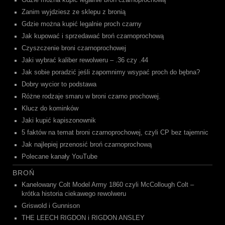
Gdzie można kupić legalnie broń czarnoprochową
Zanim wyjdziesz ze sklepu z bronią
Gdzie można kupić legalnie proch czarny
Jak kupować i sprzedawać broń czarnoprochową
Czyszczenie broni czarnoprochowej
Jaki wybrać kaliber rewolweru – .36 czy .44
Jak sobie poradzić jeśli zapomnimy wsypać proch do bębna?
Dobry wycior to podstawa
Różne rodzaje smaru w broni czarno prochowej.
Klucz do kominków
Jaki kupić kapiszonownik
5 faktów na temat broni czarnoprochowej, czyli CP bez tajemnic
Jak najlepiej przenosić broń czarnoprochową
Polecane kanały YouTube
BROŃ
Kanelowany Colt Model Army 1860 czyli McCollough Colt –
krótka historia ciekawego rewolweru
Griswold i Gunnison
THE LEECH RIGDON i RIGDON ANSLEY