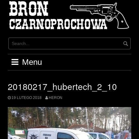
Skip
to
content
Menu
20180217_hubertech_2_10
19 LUTEGO 2018
HERON