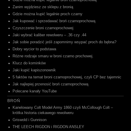
Gdzie można kupić legalnie broń czarnoprochową
Zanim wyjdziesz ze sklepu z bronią
Gdzie można kupić legalnie proch czarny
Jak kupować i sprzedawać broń czarnoprochową
Czyszczenie broni czarnoprochowej
Jaki wybrać kaliber rewolweru – .36 czy .44
Jak sobie poradzić jeśli zapomnimy wsypać proch do bębna?
Dobry wycior to podstawa
Różne rodzaje smaru w broni czarno prochowej.
Klucz do kominków
Jaki kupić kapiszonownik
5 faktów na temat broni czarnoprochowej, czyli CP bez tajemnic
Jak najlepiej przenosić broń czarnoprochową
Polecane kanały YouTube
BROŃ
Kanelowany Colt Model Army 1860 czyli McCollough Colt –
krótka historia ciekawego rewolweru
Griswold i Gunnison
THE LEECH RIGDON i RIGDON ANSLEY