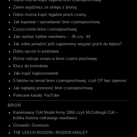
Gdzie można kupić legalnie broń czarnoprochową
Zanim wyjdziesz ze sklepu z bronią
Gdzie można kupić legalnie proch czarny
Jak kupować i sprzedawać broń czarnoprochową
Czyszczenie broni czarnoprochowej
Jaki wybrać kaliber rewolweru – .36 czy .44
Jak sobie poradzić jeśli zapomnimy wsypać proch do bębna?
Dobry wycior to podstawa
Różne rodzaje smaru w broni czarno prochowej.
Klucz do kominków
Jaki kupić kapiszonownik
5 faktów na temat broni czarnoprochowej, czyli CP bez tajemnic
Jak najlepiej przenosić broń czarnoprochową
Polecane kanały YouTube
BROŃ
Kanelowany Colt Model Army 1860 czyli McCollough Colt –
krótka historia ciekawego rewolweru
Griswold i Gunnison
THE LEECH RIGDON i RIGDON ANSLEY