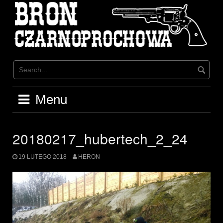
Skip
to
content
Menu
20180217_hubertech_2_24
19 LUTEGO 2018
HERON