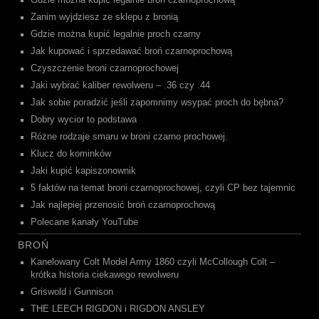
Gdzie można kupić legalnie broń czarnoprochową
Zanim wyjdziesz ze sklepu z bronią
Gdzie można kupić legalnie proch czarny
Jak kupować i sprzedawać broń czarnoprochową
Czyszczenie broni czarnoprochowej
Jaki wybrać kaliber rewolweru – .36 czy .44
Jak sobie poradzić jeśli zapomnimy wsypać proch do bębna?
Dobry wycior to podstawa
Różne rodzaje smaru w broni czarno prochowej.
Klucz do kominków
Jaki kupić kapiszonownik
5 faktów na temat broni czarnoprochowej, czyli CP bez tajemnic
Jak najlepiej przenosić broń czarnoprochową
Polecane kanały YouTube
BROŃ
Kanelowany Colt Model Army 1860 czyli McCollough Colt –
krótka historia ciekawego rewolweru
Griswold i Gunnison
THE LEECH RIGDON i RIGDON ANSLEY