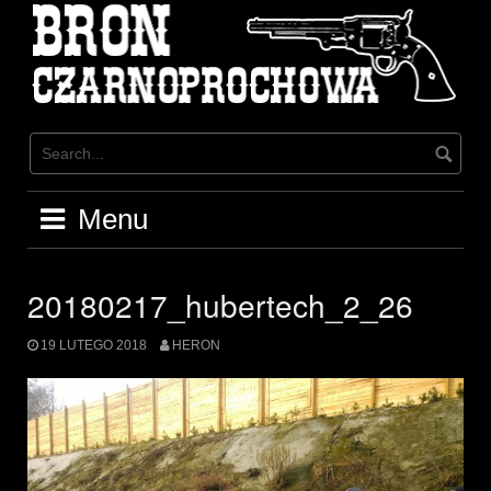
Skip
to
content
Menu
20180217_hubertech_2_26
19 LUTEGO 2018
HERON