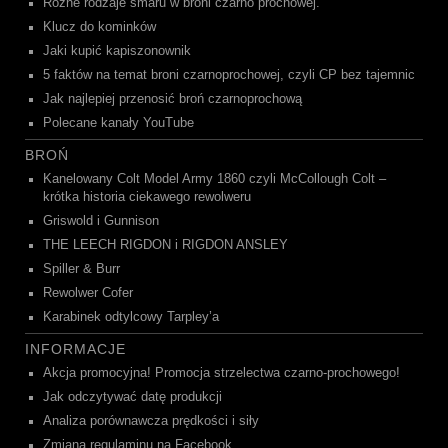
Różne rodzaje smaru w broni czarno prochowej.
Klucz do kominków
Jaki kupić kapiszonownik
5 faktów na temat broni czarnoprochowej, czyli CP bez tajemnic
Jak najlepiej przenosić broń czarnoprochową
Polecane kanały YouTube
BROŃ
Kanelowany Colt Model Army 1860 czyli McCollough Colt –
krótka historia ciekawego rewolweru
Griswold i Gunnison
THE LEECH RIGDON i RIGDON ANSLEY
Spiller & Burr
Rewolwer Cofer
Karabinek odtylcowy Tarpley’a
INFORMACJE
Akcja promocyjna! Promocja strzelectwa czarno-prochowego!
Jak odczytywać datę produkcji
Analiza porównawcza prędkości i siły
Zmiana regulaminu na Facebook