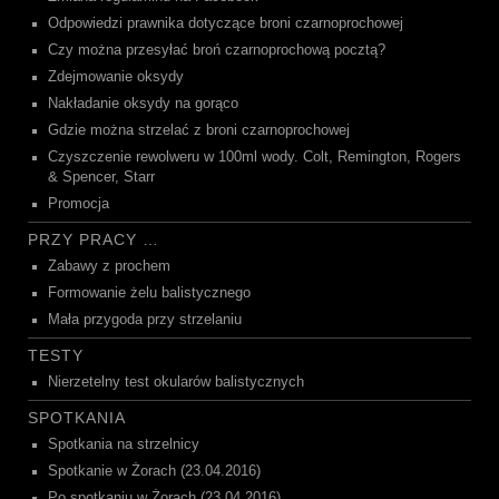
Odpowiedzi prawnika dotyczące broni czarnoprochowej
Czy można przesyłać broń czarnoprochową pocztą?
Zdejmowanie oksydy
Nakładanie oksydy na gorąco
Gdzie można strzelać z broni czarnoprochowej
Czyszczenie rewolweru w 100ml wody. Colt, Remington, Rogers
& Spencer, Starr
Promocja
PRZY PRACY …
Zabawy z prochem
Formowanie żelu balistycznego
Mała przygoda przy strzelaniu
TESTY
Nierzetelny test okularów balistycznych
SPOTKANIA
Spotkania na strzelnicy
Spotkanie w Żorach (23.04.2016)
Po spotkaniu w Żorach (23.04.2016)