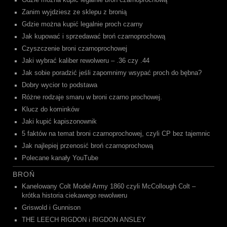
Zanim wyjdziesz ze sklepu z bronią
Gdzie można kupić legalnie proch czarny
Jak kupować i sprzedawać broń czarnoprochową
Czyszczenie broni czarnoprochowej
Jaki wybrać kaliber rewolweru – .36 czy .44
Jak sobie poradzić jeśli zapomnimy wsypać proch do bębna?
Dobry wycior to podstawa
Różne rodzaje smaru w broni czarno prochowej.
Klucz do kominków
Jaki kupić kapiszonownik
5 faktów na temat broni czarnoprochowej, czyli CP bez tajemnic
Jak najlepiej przenosić broń czarnoprochową
Polecane kanały YouTube
BROŃ
Kanelowany Colt Model Army 1860 czyli McCollough Colt –
krótka historia ciekawego rewolweru
Griswold i Gunnison
THE LEECH RIGDON i RIGDON ANSLEY