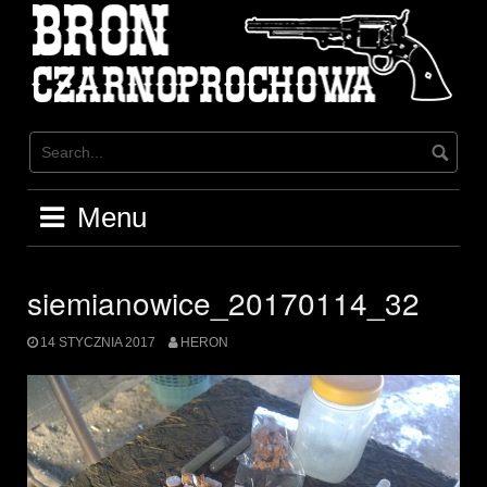
Skip
to
content
Menu
siemianowice_20170114_32
14 STYCZNIA 2017
HERON