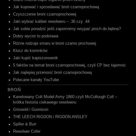
Jak kupować i sprzedawać broń czarnoprochową
Czyszczenie broni czarnoprochowej
Jaki wybrać kaliber rewolweru – .36 czy .44
Jak sobie poradzić jeśli zapomnimy wsypać proch do bębna?
Dobry wycior to podstawa
Różne rodzaje smaru w broni czarno prochowej.
Klucz do kominków
Jaki kupić kapiszonownik
5 faktów na temat broni czarnoprochowej, czyli CP bez tajemnic
Jak najlepiej przenosić broń czarnoprochową
Polecane kanały YouTube
BROŃ
Kanelowany Colt Model Army 1860 czyli McCollough Colt –
krótka historia ciekawego rewolweru
Griswold i Gunnison
THE LEECH RIGDON i RIGDON ANSLEY
Spiller & Burr
Rewolwer Cofer