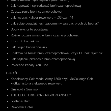
Jak kupować i sprzedawać broń czarnoprochową
Czyszczenie broni czarnoprochowej
Jaki wybrać kaliber rewolweru – .36 czy .44
Jak sobie poradzić jeśli zapomnimy wsypać proch do bębna?
Dobry wycior to podstawa
Różne rodzaje smaru w broni czarno prochowej.
Klucz do kominków
Jaki kupić kapiszonownik
5 faktów na temat broni czarnoprochowej, czyli CP bez tajemnic
Jak najlepiej przenosić broń czarnoprochową
Polecane kanały YouTube
BROŃ
Kanelowany Colt Model Army 1860 czyli McCollough Colt –
krótka historia ciekawego rewolweru
Griswold i Gunnison
THE LEECH RIGDON i RIGDON ANSLEY
Spiller & Burr
Rewolwer Cofer