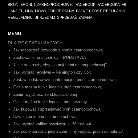
BROŃ
,
BRONI
,
CZARNOPROCHOWEJ
,
FACEBOOK
,
FACEBOOKA
,
FB
,
HANDEL
,
LINK
,
NOWY
,
OBRÓT
,
PALNA
,
PALNEJ
,
POST
,
REGULAMIN
,
REGULAMINU
,
SPRZEDAM
,
SPRZEDAŻ
,
ZMIANA
MENU
DLA POCZĄTKUJĄCYCH
Jak rozpocząć przygodę z bronią czarnoprochową
Zachowanie na strzelnicy – PODSTAWA
Jakie są koszty eksploatacji broni czarnoprochowej?
Jaki wybrać rewolwer – Remington czy Colt
Zestaw podstawowych informacji o broni czarnoprochowej
Gdzie można kupić legalnie broń czarnoprochową
Zanim wyjdziesz ze sklepu z bronią
Gdzie można kupić legalnie proch czarny
Jak kupować i sprzedawać broń czarnoprochową
Czyszczenie broni czarnoprochowej
Jaki wybrać kaliber rewolweru – .36 czy .44
Jak sobie poradzić jeśli zapomnimy wsypać proch do bębna?