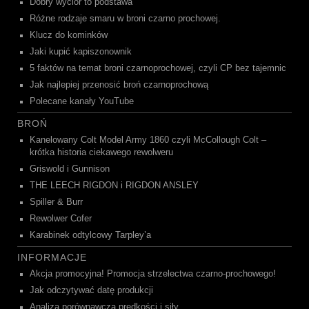
Dobry wycior to podstawa
Różne rodzaje smaru w broni czarno prochowej.
Klucz do kominków
Jaki kupić kapiszonownik
5 faktów na temat broni czarnoprochowej, czyli CP bez tajemnic
Jak najlepiej przenosić broń czarnoprochową
Polecane kanały YouTube
BROŃ
Kanelowany Colt Model Army 1860 czyli McCollough Colt –
krótka historia ciekawego rewolweru
Griswold i Gunnison
THE LEECH RIGDON i RIGDON ANSLEY
Spiller & Burr
Rewolwer Cofer
Karabinek odtylcowy Tarpley’a
INFORMACJE
Akcja promocyjna! Promocja strzelectwa czarno-prochowego!
Jak odczytywać datę produkcji
Analiza porównawcza prędkości i siły