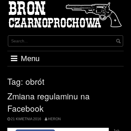
Skip
to
content
Menu
Tag:
obrót
Zmiana regulaminu na
Facebook
21 KWIETNIA 2016
HERON
Jak