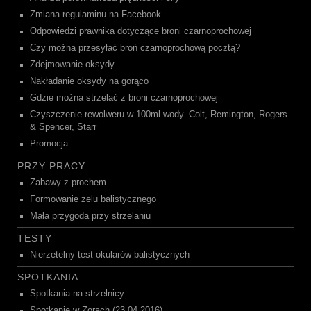
Zmiana regulaminu na Facebook
Odpowiedzi prawnika dotyczące broni czarnoprochowej
Czy można przesyłać broń czarnoprochową pocztą?
Zdejmowanie oksydy
Nakładanie oksydy na gorąco
Gdzie można strzelać z broni czarnoprochowej
Czyszczenie rewolweru w 100ml wody. Colt, Remington, Rogers
& Spencer, Starr
Promocja
PRZY PRACY …
Zabawy z prochem
Formowanie żelu balistycznego
Mała przygoda przy strzelaniu
TESTY
Nierzetelny test okularów balistycznych
SPOTKANIA
Spotkania na strzelnicy
Spotkanie w Żorach (23.04.2016)