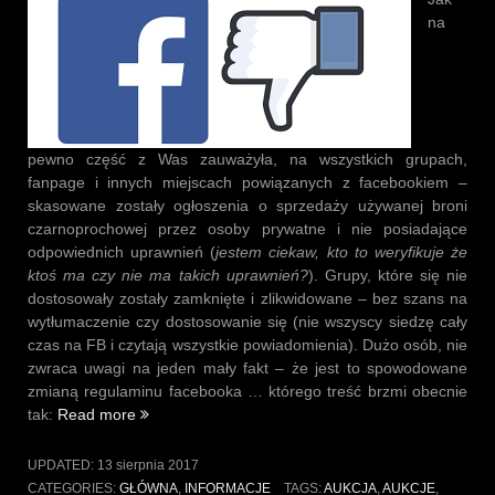
na
pewno część z Was zauważyła, na wszystkich grupach,
fanpage i innych miejscach powiązanych z facebookiem –
skasowane zostały ogłoszenia o sprzedaży używanej broni
czarnoprochowej przez osoby prywatne i nie posiadające
odpowiednich uprawnień (
jestem ciekaw, kto to weryfikuje że
ktoś ma czy nie ma takich uprawnień?
). Grupy, które się nie
dostosowały zostały zamknięte i zlikwidowane – bez szans na
wytłumaczenie czy dostosowanie się (nie wszyscy siedzę cały
czas na FB i czytają wszystkie powiadomienia). Dużo osób, nie
zwraca uwagi na jeden mały fakt – że jest to spowodowane
zmianą regulaminu facebooka … którego treść brzmi obecnie
„Zmiana
tak:
Read more
regulaminu
na
UPDATED:
13 sierpnia 2017
Facebook”
CATEGORIES:
GŁÓWNA
,
INFORMACJE
TAGS:
AUKCJA
,
AUKCJE
,