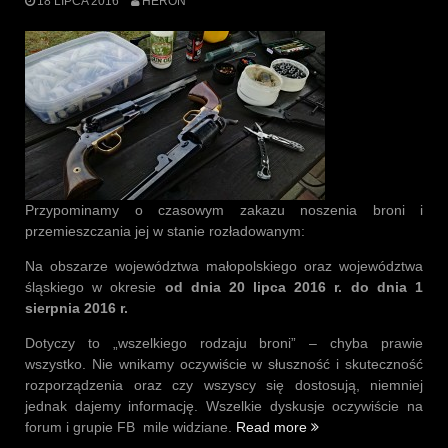
18 LIPCA 2016
HERON
Przypominamy o czasowym zakazu noszenia broni i
przemieszczania jej w stanie rozładowanym:
Na obszarze województwa małopolskiego oraz województwa
śląskiego w okresie
od dnia 20 lipca 2016 r. do dnia 1
sierpnia 2016 r.
Dotyczy to „wszelkiego rodzaju broni” – chyba prawie
wszystko. Nie wnikamy oczywiście w słuszność i skuteczność
rozporządzenia oraz czy wszyscy się dostosują, niemniej
jednak dajemy informację. Wszelkie dyskusje oczywiście na
„Czasowy
forum i grupie FB
mile widziane.
Read more
zakaz