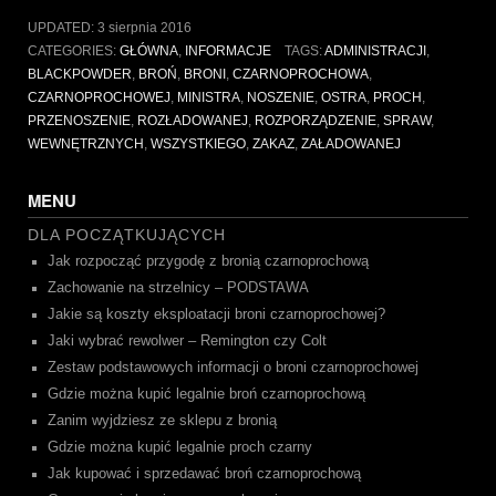
noszenia
UPDATED:
3 sierpnia 2016
broni
CATEGORIES:
GŁÓWNA
,
INFORMACJE
TAGS:
ADMINISTRACJI
,
i
BLACKPOWDER
,
BROŃ
,
BRONI
,
CZARNOPROCHOWA
,
przemieszczania
CZARNOPROCHOWEJ
,
MINISTRA
,
NOSZENIE
,
OSTRA
,
PROCH
,
jej
PRZENOSZENIE
,
ROZŁADOWANEJ
,
ROZPORZĄDZENIE
,
SPRAW
,
w
WEWNĘTRZNYCH
,
WSZYSTKIEGO
,
ZAKAZ
,
ZAŁADOWANEJ
stanie
rozładowanym”
MENU
DLA POCZĄTKUJĄCYCH
Jak rozpocząć przygodę z bronią czarnoprochową
Zachowanie na strzelnicy – PODSTAWA
Jakie są koszty eksploatacji broni czarnoprochowej?
Jaki wybrać rewolwer – Remington czy Colt
Zestaw podstawowych informacji o broni czarnoprochowej
Gdzie można kupić legalnie broń czarnoprochową
Zanim wyjdziesz ze sklepu z bronią
Gdzie można kupić legalnie proch czarny
Jak kupować i sprzedawać broń czarnoprochową