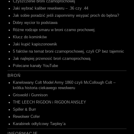
Czyszczenie broni czarnoprochowej
Jaki wybrać kaliber rewolweru – .36 czy .44
Jak sobie poradzić jeśli zapomnimy wsypać proch do bębna?
Dobry wycior to podstawa
Różne rodzaje smaru w broni czarno prochowej.
Klucz do kominków
Jaki kupić kapiszonownik
5 faktów na temat broni czarnoprochowej, czyli CP bez tajemnic
Jak najlepiej przenosić broń czarnoprochową
Polecane kanały YouTube
BROŃ
Kanelowany Colt Model Army 1860 czyli McCollough Colt –
krótka historia ciekawego rewolweru
Griswold i Gunnison
THE LEECH RIGDON i RIGDON ANSLEY
Spiller & Burr
Rewolwer Cofer
Karabinek odtylcowy Tarpley’a
INFORMACJE