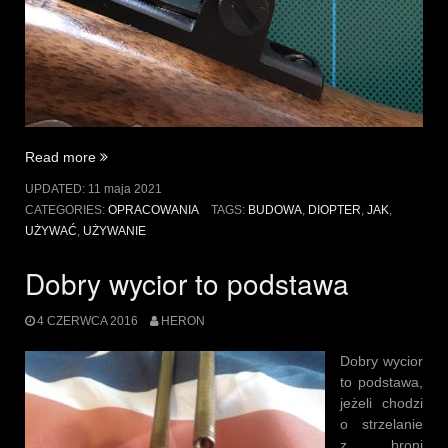
„Jak
Read more
jest
UPDATED:
11 maja 2021
zbudowany
CATEGORIES:
OPRACOWANIA
TAGS:
BUDOWA
,
DIOPTER
,
JAK
,
diopter
UŻYWAĆ
,
UŻYWANIE
i
jak
Dobry wycior to podstawa
go
używać”
4 CZERWCA 2016
HERON
Dobry wycior
to podstawa,
jeżeli chodzi
o strzelanie
z broni