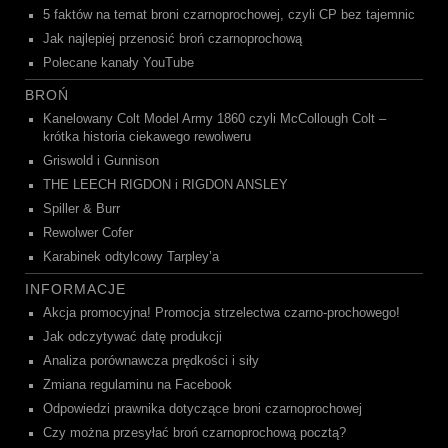
5 faktów na temat broni czarnoprochowej, czyli CP bez tajemnic
Jak najlepiej przenosić broń czarnoprochową
Polecane kanały YouTube
BROŃ
Kanelowany Colt Model Army 1860 czyli McCollough Colt –
krótka historia ciekawego rewolweru
Griswold i Gunnison
THE LEECH RIGDON i RIGDON ANSLEY
Spiller & Burr
Rewolwer Cofer
Karabinek odtylcowy Tarpley’a
INFORMACJE
Akcja promocyjna! Promocja strzelectwa czarno-prochowego!
Jak odczytywać datę produkcji
Analiza porównawcza prędkości i siły
Zmiana regulaminu na Facebook
Odpowiedzi prawnika dotyczące broni czarnoprochowej
Czy można przesyłać broń czarnoprochową pocztą?