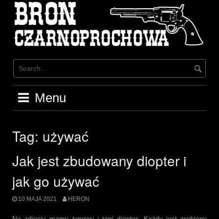
Skip
to
content
Menu
Tag:
używać
Jak jest zbudowany diopter i
jak go używać
10 MAJA 2021
HERON
Na zdjęciu mamy typowy i tani diopter. Każdy jest zrobiony