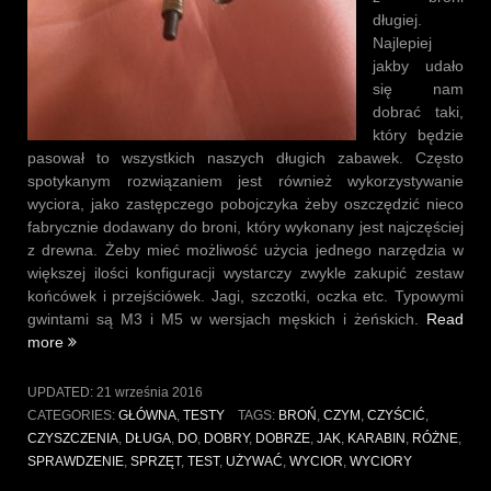
długiej.
Najlepiej
jakby udało
się nam
dobrać taki,
który będzie
pasował to wszystkich naszych długich zabawek. Często
spotykanym rozwiązaniem jest również wykorzystywanie
wyciora, jako zastępczego pobojczyka żeby oszczędzić nieco
fabrycznie dodawany do broni, który wykonany jest najczęściej
z drewna. Żeby mieć możliwość użycia jednego narzędzia w
większej ilości konfiguracji wystarczy zwykle zakupić zestaw
końcówek i przejściówek. Jagi, szczotki, oczka etc. Typowymi
gwintami są M3 i M5 w wersjach męskich i żeńskich.
Read
„Dobry
more
wycior
to
UPDATED:
21 września 2016
podstawa”
CATEGORIES:
GŁÓWNA
,
TESTY
TAGS:
BROŃ
,
CZYM
,
CZYŚCIĆ
,
CZYSZCZENIA
,
DŁUGA
,
DO
,
DOBRY
,
DOBRZE
,
JAK
,
KARABIN
,
RÓŻNE
,
SPRAWDZENIE
,
SPRZĘT
,
TEST
,
UŻYWAĆ
,
WYCIOR
,
WYCIORY