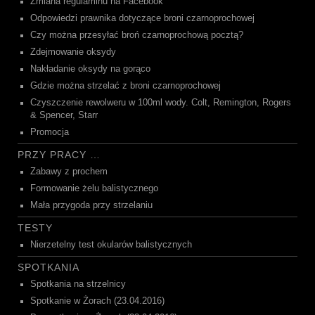
Zmiana regulaminu na Facebook
Odpowiedzi prawnika dotyczące broni czarnoprochowej
Czy można przesyłać broń czarnoprochową pocztą?
Zdejmowanie oksydy
Nakładanie oksydy na gorąco
Gdzie można strzelać z broni czarnoprochowej
Czyszczenie rewolweru w 100ml wody. Colt, Remington, Rogers
& Spencer, Starr
Promocja
PRZY PRACY …
Zabawy z prochem
Formowanie żelu balistycznego
Mała przygoda przy strzelaniu
TESTY
Nierzetelny test okularów balistycznych
SPOTKANIA
Spotkania na strzelnicy
Spotkanie w Żorach (23.04.2016)