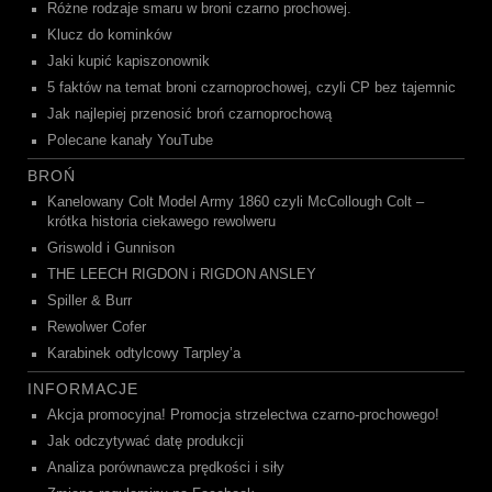
Różne rodzaje smaru w broni czarno prochowej.
Klucz do kominków
Jaki kupić kapiszonownik
5 faktów na temat broni czarnoprochowej, czyli CP bez tajemnic
Jak najlepiej przenosić broń czarnoprochową
Polecane kanały YouTube
BROŃ
Kanelowany Colt Model Army 1860 czyli McCollough Colt –
krótka historia ciekawego rewolweru
Griswold i Gunnison
THE LEECH RIGDON i RIGDON ANSLEY
Spiller & Burr
Rewolwer Cofer
Karabinek odtylcowy Tarpley’a
INFORMACJE
Akcja promocyjna! Promocja strzelectwa czarno-prochowego!
Jak odczytywać datę produkcji
Analiza porównawcza prędkości i siły