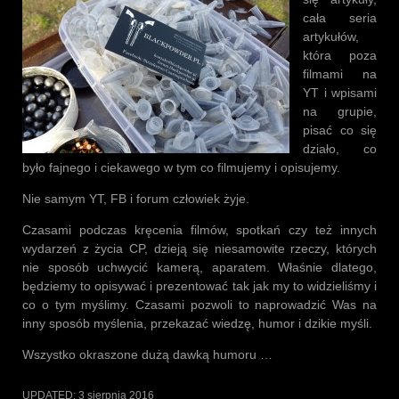
cała seria
artykułów,
która poza
filmami na
YT i wpisami
na grupie,
pisać co się
działo, co
było fajnego i ciekawego w tym co filmujemy i opisujemy.
Nie samym YT, FB i forum człowiek żyje.
Czasami podczas kręcenia filmów, spotkań czy też innych
wydarzeń z życia CP, dzieją się niesamowite rzeczy, których
nie sposób uchwycić kamerą, aparatem. Właśnie dlatego,
będziemy to opisywać i prezentować tak jak my to widzieliśmy i
co o tym myślimy. Czasami pozwoli to naprowadzić Was na
inny sposób myślenia, przekazać wiedzę, humor i dzikie myśli.
Wszystko okraszone dużą dawką humoru …
UPDATED:
3 sierpnia 2016