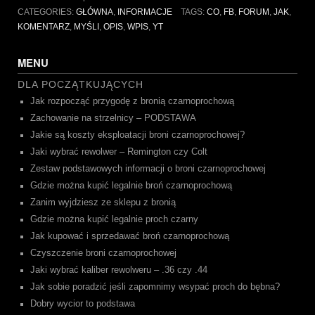
CATEGORIES:
GŁÓWNA
,
INFORMACJE
TAGS:
CO
,
FB
,
FORUM
,
JAK
,
KOMENTARZ
,
MYŚLI
,
OPIS
,
WPIS
,
YT
MENU
DLA POCZĄTKUJĄCYCH
Jak rozpocząć przygodę z bronią czarnoprochową
Zachowanie na strzelnicy – PODSTAWA
Jakie są koszty eksploatacji broni czarnoprochowej?
Jaki wybrać rewolwer – Remington czy Colt
Zestaw podstawowych informacji o broni czarnoprochowej
Gdzie można kupić legalnie broń czarnoprochową
Zanim wyjdziesz ze sklepu z bronią
Gdzie można kupić legalnie proch czarny
Jak kupować i sprzedawać broń czarnoprochową
Czyszczenie broni czarnoprochowej
Jaki wybrać kaliber rewolweru – .36 czy .44
Jak sobie poradzić jeśli zapomnimy wsypać proch do bębna?
Dobry wycior to podstawa