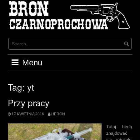
Skip
to
content
Menu
Tag:
yt
Przy pracy
17 KWIETNIA 2016
HERON
Tutaj będą
znajdować
się artykuły,