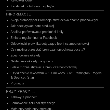
Rewolwer Cofer
Karabinek odtylcowy Tarpley’a
INFORMACJE
Akcja promocyjna! Promocja strzelectwa czarno-prochowego!
Jak odczytywać datę produkcji
Analiza porównawcza prędkości i siły
Zmiana regulaminu na Facebook
Odpowiedzi prawnika dotyczące broni czarnoprochowej
Czy można przesyłać broń czarnoprochową pocztą?
Zdejmowanie oksydy
Nakładanie oksydy na gorąco
Gdzie można strzelać z broni czarnoprochowej
Czyszczenie rewolweru w 100ml wody. Colt, Remington, Rogers
& Spencer, Starr
Promocja
PRZY PRACY …
Zabawy z prochem
Formowanie żelu balistycznego
Mała przygoda przy strzelaniu