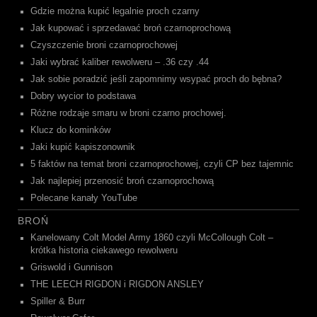
Gdzie można kupić legalnie proch czarny
Jak kupować i sprzedawać broń czarnoprochową
Czyszczenie broni czarnoprochowej
Jaki wybrać kaliber rewolweru – .36 czy .44
Jak sobie poradzić jeśli zapomnimy wsypać proch do bębna?
Dobry wycior to podstawa
Różne rodzaje smaru w broni czarno prochowej.
Klucz do kominków
Jaki kupić kapiszonownik
5 faktów na temat broni czarnoprochowej, czyli CP bez tajemnic
Jak najlepiej przenosić broń czarnoprochową
Polecane kanały YouTube
BROŃ
Kanelowany Colt Model Army 1860 czyli McCollough Colt –
krótka historia ciekawego rewolweru
Griswold i Gunnison
THE LEECH RIGDON i RIGDON ANSLEY
Spiller & Burr