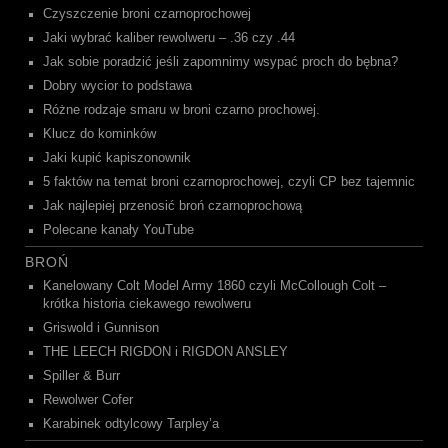
Czyszczenie broni czarnoprochowej
Jaki wybrać kaliber rewolweru – .36 czy .44
Jak sobie poradzić jeśli zapomnimy wsypać proch do bębna?
Dobry wycior to podstawa
Różne rodzaje smaru w broni czarno prochowej.
Klucz do kominków
Jaki kupić kapiszonownik
5 faktów na temat broni czarnoprochowej, czyli CP bez tajemnic
Jak najlepiej przenosić broń czarnoprochową
Polecane kanały YouTube
BROŃ
Kanelowany Colt Model Army 1860 czyli McCollough Colt –
krótka historia ciekawego rewolweru
Griswold i Gunnison
THE LEECH RIGDON i RIGDON ANSLEY
Spiller & Burr
Rewolwer Cofer
Karabinek odtylcowy Tarpley’a