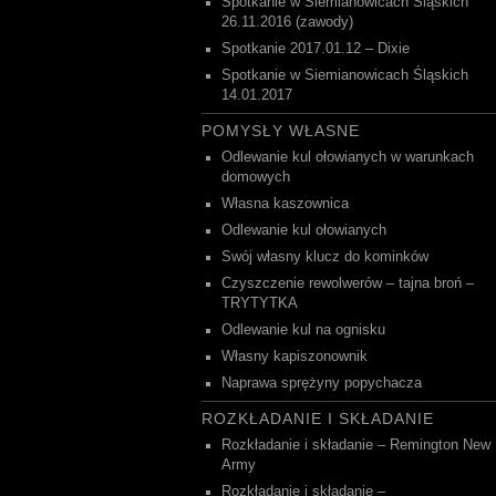
Spotkanie w Siemianowicach Śląskich
26.11.2016 (zawody)
Spotkanie 2017.01.12 – Dixie
Spotkanie w Siemianowicach Śląskich
14.01.2017
POMYSŁY WŁASNE
Odlewanie kul ołowianych w warunkach
domowych
Własna kaszownica
Odlewanie kul ołowianych
Swój własny klucz do kominków
Czyszczenie rewolwerów – tajna broń –
TRYTYTKA
Odlewanie kul na ognisku
Własny kapiszonownik
Naprawa sprężyny popychacza
ROZKŁADANIE I SKŁADANIE
Rozkładanie i składanie – Remington New
Army
Rozkładanie i składanie –