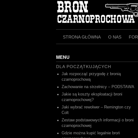
Skip
to
content
STRONA GŁÓWNA
O NAS
FO
MENU
DLA POCZĄTKUJĄCYCH
Jak rozpocząć przygodę z bronią
czarnoprochową
Zachowanie na strzelnicy – PODSTAWA
Jakie są koszty eksploatacji broni
czarnoprochowej?
Jaki wybrać rewolwer – Remington czy
Colt
Zestaw podstawowych informacji o broni
czarnoprochowej
Gdzie można kupić legalnie broń