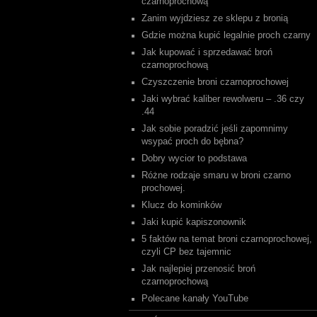
czarnoprochową
Zanim wyjdziesz ze sklepu z bronią
Gdzie można kupić legalnie proch czarny
Jak kupować i sprzedawać broń
czarnoprochową
Czyszczenie broni czarnoprochowej
Jaki wybrać kaliber rewolweru – .36 czy
.44
Jak sobie poradzić jeśli zapomnimy
wsypać proch do bębna?
Dobry wycior to podstawa
Różne rodzaje smaru w broni czarno
prochowej.
Klucz do kominków
Jaki kupić kapiszonownik
5 faktów na temat broni czarnoprochowej,
czyli CP bez tajemnic
Jak najlepiej przenosić broń
czarnoprochową
Polecane kanały YouTube