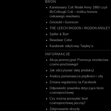
BROŃ
Kanelowany Colt Model Army 1860 czyli
McCollough Colt – krótka historia
ciekawego rewolweru
Griswold i Gunnison
THE LEECH RIGDON i RIGDON ANSLEY
Spiller & Burr
Rewolwer Cofer
Karabinek odtylcowy Tarpley’a
INFORMACJE
Akcja promocyjna! Promocja strzelectwa
czarno-prochowego!
Jak odczytywać datę produkcji
Analiza porównawcza prędkości i siły
Zmiana regulaminu na Facebook
Odpowiedzi prawnika dotyczące broni
czarnoprochowej
Czy można przesyłać broń
czarnoprochową pocztą?
Zdejmowanie oksydy