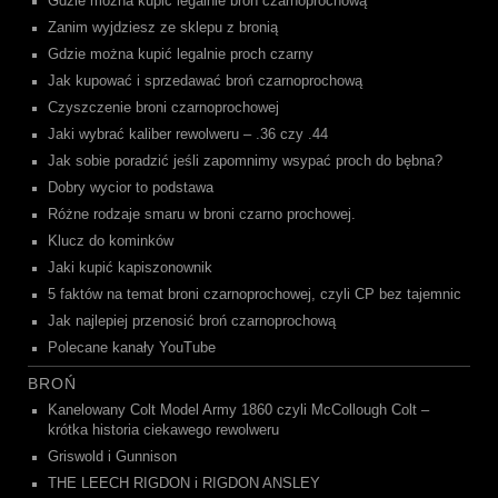
Gdzie można kupić legalnie broń czarnoprochową
Zanim wyjdziesz ze sklepu z bronią
Gdzie można kupić legalnie proch czarny
Jak kupować i sprzedawać broń czarnoprochową
Czyszczenie broni czarnoprochowej
Jaki wybrać kaliber rewolweru – .36 czy .44
Jak sobie poradzić jeśli zapomnimy wsypać proch do bębna?
Dobry wycior to podstawa
Różne rodzaje smaru w broni czarno prochowej.
Klucz do kominków
Jaki kupić kapiszonownik
5 faktów na temat broni czarnoprochowej, czyli CP bez tajemnic
Jak najlepiej przenosić broń czarnoprochową
Polecane kanały YouTube
BROŃ
Kanelowany Colt Model Army 1860 czyli McCollough Colt –
krótka historia ciekawego rewolweru
Griswold i Gunnison
THE LEECH RIGDON i RIGDON ANSLEY