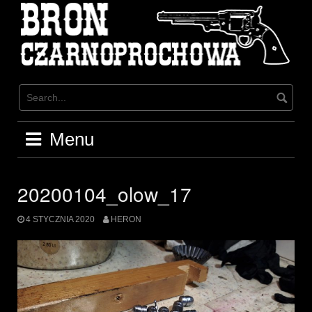
Skip
to
content
Menu
20200104_olow_17
4 STYCZNIA 2020
HERON