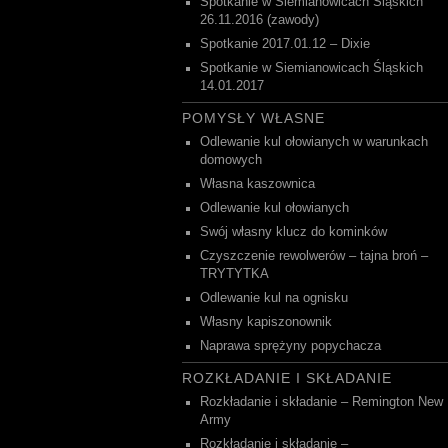
Spotkanie w Siemianowicach Śląskich
26.11.2016 (zawody)
Spotkanie 2017.01.12 – Dixie
Spotkanie w Siemianowicach Śląskich
14.01.2017
POMYSŁY WŁASNE
Odlewanie kul ołowianych w warunkach
domowych
Własna kaszownica
Odlewanie kul ołowianych
Swój własny klucz do kominków
Czyszczenie rewolwerów – tajna broń –
TRYTYTKA
Odlewanie kul na ognisku
Własny kapiszonownik
Naprawa sprężyny popychacza
ROZKŁADANIE I SKŁADANIE
Rozkładanie i składanie – Remington New
Army
Rozkładanie i składanie –