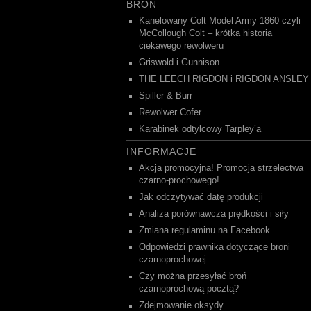
BROŃ
Kanelowany Colt Model Army 1860 czyli
McCollough Colt – krótka historia
ciekawego rewolweru
Griswold i Gunnison
THE LEECH RIGDON i RIGDON ANSLEY
Spiller & Burr
Rewolwer Cofer
Karabinek odtylcowy Tarpley’a
INFORMACJE
Akcja promocyjna! Promocja strzelectwa
czarno-prochowego!
Jak odczytywać datę produkcji
Analiza porównawcza prędkości i siły
Zmiana regulaminu na Facebook
Odpowiedzi prawnika dotyczące broni
czarnoprochowej
Czy można przesyłać broń
czarnoprochową pocztą?
Zdejmowanie oksydy