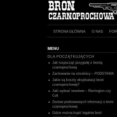
Skip
to
content
STRONA GŁÓWNA
O NAS
FO
MENU
DLA POCZĄTKUJĄCYCH
Jak rozpocząć przygodę z bronią
czarnoprochową
Zachowanie na strzelnicy – PODSTAWA
Jakie są koszty eksploatacji broni
czarnoprochowej?
Jaki wybrać rewolwer – Remington czy
Colt
Zestaw podstawowych informacji o broni
czarnoprochowej
Gdzie można kupić legalnie broń