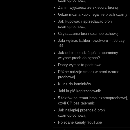
czarnoprochową
Zanim wyjdziesz ze sklepu z bronią
Gdzie można kupić legalnie proch czarny
Jak kupować i sprzedawać broń
czarnoprochową
Czyszczenie broni czarnoprochowej
Jaki wybrać kaliber rewolweru – .36 czy
.44
Jak sobie poradzić jeśli zapomnimy
wsypać proch do bębna?
Dobry wycior to podstawa
Różne rodzaje smaru w broni czarno
prochowej.
Klucz do kominków
Jaki kupić kapiszonownik
5 faktów na temat broni czarnoprochowej,
czyli CP bez tajemnic
Jak najlepiej przenosić broń
czarnoprochową
Polecane kanały YouTube