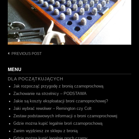
Post
PREVIOUS POST
navigation
MENU
DLA POCZĄTKUJĄCYCH
Jak rozpocząć przygodę z bronią czarnoprochową
Zachowanie na strzelnicy – PODSTAWA
Jakie są koszty eksploatacji broni czarnoprochowej?
Jaki wybrać rewolwer – Remington czy Colt
Zestaw podstawowych informacji o broni czarnoprochowej
Gdzie można kupić legalnie broń czarnoprochową
Zanim wyjdziesz ze sklepu z bronią
Gdzie można kupić legalnie proch czarny