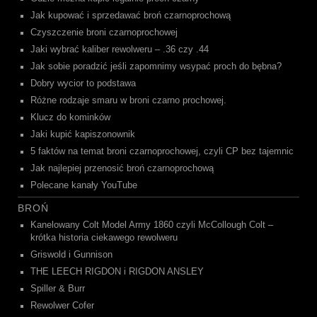
Jak kupować i sprzedawać broń czarnoprochową
Czyszczenie broni czarnoprochowej
Jaki wybrać kaliber rewolweru – .36 czy .44
Jak sobie poradzić jeśli zapomnimy wsypać proch do bębna?
Dobry wycior to podstawa
Różne rodzaje smaru w broni czarno prochowej.
Klucz do kominków
Jaki kupić kapiszonownik
5 faktów na temat broni czarnoprochowej, czyli CP bez tajemnic
Jak najlepiej przenosić broń czarnoprochową
Polecane kanały YouTube
BROŃ
Kanelowany Colt Model Army 1860 czyli McCollough Colt –
krótka historia ciekawego rewolweru
Griswold i Gunnison
THE LEECH RIGDON i RIGDON ANSLEY
Spiller & Burr
Rewolwer Cofer