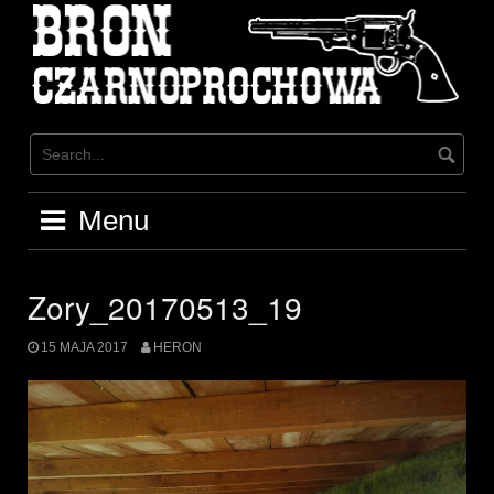
Skip
to
content
Menu
Zory_20170513_19
15 MAJA 2017
HERON