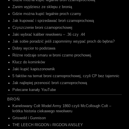
Gdzie można kupić legalnie broń czarnoprochową
Zanim wyjdziesz ze sklepu z bronią
Gdzie można kupić legalnie proch czarny
Jak kupować i sprzedawać broń czarnoprochową
Czyszczenie broni czarnoprochowej
Jaki wybrać kaliber rewolweru – .36 czy .44
Jak sobie poradzić jeśli zapomnimy wsypać proch do bębna?
Dobry wycior to podstawa
Różne rodzaje smaru w broni czarno prochowej.
Klucz do kominków
Jaki kupić kapiszonownik
5 faktów na temat broni czarnoprochowej, czyli CP bez tajemnic
Jak najlepiej przenosić broń czarnoprochową
Polecane kanały YouTube
BROŃ
Kanelowany Colt Model Army 1860 czyli McCollough Colt –
krótka historia ciekawego rewolweru
Griswold i Gunnison
THE LEECH RIGDON i RIGDON ANSLEY