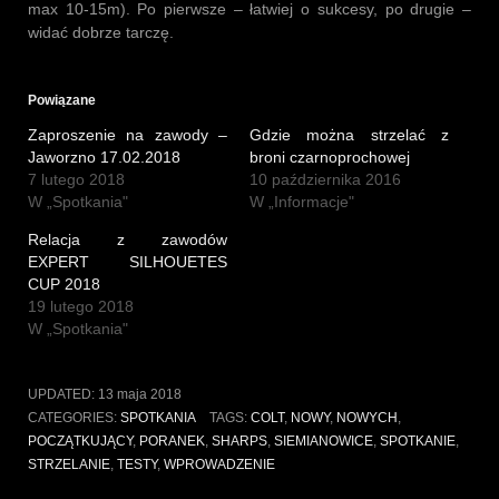
max 10-15m). Po pierwsze – łatwiej o sukcesy, po drugie –
widać dobrze tarczę.
Powiązane
Zaproszenie na zawody –
Gdzie można strzelać z
Jaworzno 17.02.2018
broni czarnoprochowej
7 lutego 2018
10 października 2016
W „Spotkania"
W „Informacje"
Relacja z zawodów
EXPERT SILHOUETES
CUP 2018
19 lutego 2018
W „Spotkania"
UPDATED:
13 maja 2018
CATEGORIES:
SPOTKANIA
TAGS:
COLT
,
NOWY
,
NOWYCH
,
POCZĄTKUJĄCY
,
PORANEK
,
SHARPS
,
SIEMIANOWICE
,
SPOTKANIE
,
STRZELANIE
,
TESTY
,
WPROWADZENIE