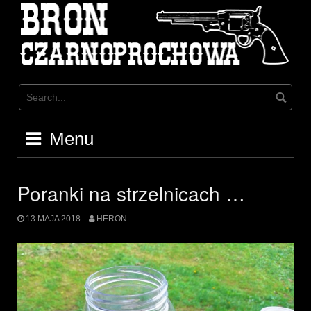
Skip
to
content
Menu
Poranki na strzelnicach …
13 MAJA 2018
HERON