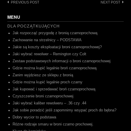
Post
PREVIOUS POST
NEXT POST
navigation
MENU
DLA POCZĄTKUJĄCYCH
Jak rozpocząć przygodę z bronią czarnoprochową
Zachowanie na strzelnicy – PODSTAWA
Jakie są koszty eksploatacji broni czarnoprochowej?
Jaki wybrać rewolwer – Remington czy Colt
Zestaw podstawowych informacji o broni czarnoprochowej
Gdzie można kupić legalnie broń czarnoprochową
Zanim wyjdziesz ze sklepu z bronią
Gdzie można kupić legalnie proch czarny
Jak kupować i sprzedawać broń czarnoprochową
Czyszczenie broni czarnoprochowej
Jaki wybrać kaliber rewolweru – .36 czy .44
Jak sobie poradzić jeśli zapomnimy wsypać proch do bębna?
Dobry wycior to podstawa
Różne rodzaje smaru w broni czarno prochowej.