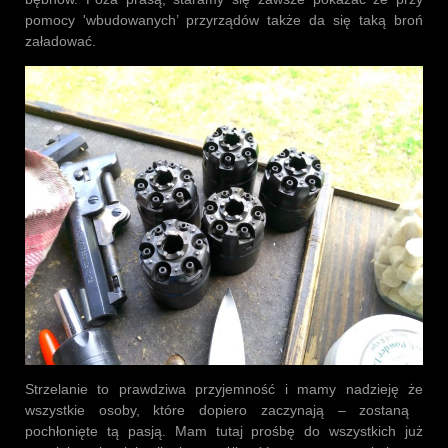
pomocy 'wbudowanych’ przyrządów także da się taką broń
załadować.
Strzelanie to prawdziwa przyjemność i mamy nadzieję że
wszystkie osoby, które dopiero zaczynają – zostaną
pochłonięte tą pasją. Mam tutaj prośbę do wszystkich już