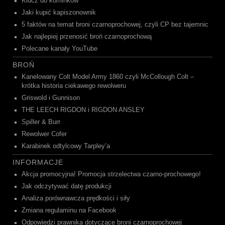
Klucz do kominków
Jaki kupić kapiszonownik
5 faktów na temat broni czarnoprochowej, czyli CP bez tajemnic
Jak najlepiej przenosić broń czarnoprochową
Polecane kanały YouTube
BROŃ
Kanelowany Colt Model Army 1860 czyli McCollough Colt –
krótka historia ciekawego rewolweru
Griswold i Gunnison
THE LEECH RIGDON i RIGDON ANSLEY
Spiller & Burr
Rewolwer Cofer
Karabinek odtylcowy Tarpley’a
INFORMACJE
Akcja promocyjna! Promocja strzelectwa czarno-prochowego!
Jak odczytywać datę produkcji
Analiza porównawcza prędkości i siły
Zmiana regulaminu na Facebook
Odpowiedzi prawnika dotyczące broni czarnoprochowej