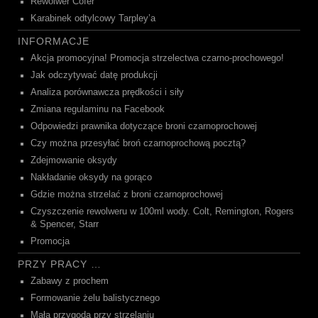
Rewolwer Cofer
Karabinek odtylcowy Tarpley’a
INFORMACJE
Akcja promocyjna! Promocja strzelectwa czarno-prochowego!
Jak odczytywać datę produkcji
Analiza porównawcza prędkości i siły
Zmiana regulaminu na Facebook
Odpowiedzi prawnika dotyczące broni czarnoprochowej
Czy można przesyłać broń czarnoprochową pocztą?
Zdejmowanie oksydy
Nakładanie oksydy na gorąco
Gdzie można strzelać z broni czarnoprochowej
Czyszczenie rewolweru w 100ml wody. Colt, Remington, Rogers
& Spencer, Starr
Promocja
PRZY PRACY …
Zabawy z prochem
Formowanie żelu balistycznego
Mała przygoda przy strzelaniu