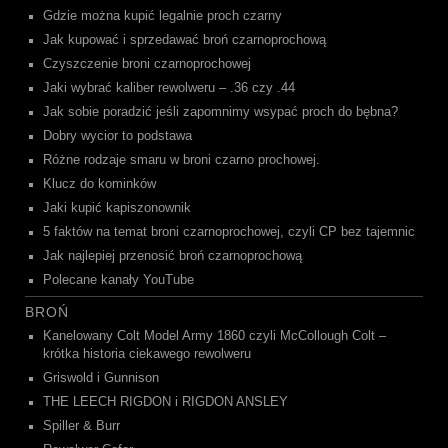
Gdzie można kupić legalnie proch czarny
Jak kupować i sprzedawać broń czarnoprochową
Czyszczenie broni czarnoprochowej
Jaki wybrać kaliber rewolweru – .36 czy .44
Jak sobie poradzić jeśli zapomnimy wsypać proch do bębna?
Dobry wycior to podstawa
Różne rodzaje smaru w broni czarno prochowej.
Klucz do kominków
Jaki kupić kapiszonownik
5 faktów na temat broni czarnoprochowej, czyli CP bez tajemnic
Jak najlepiej przenosić broń czarnoprochową
Polecane kanały YouTube
BROŃ
Kanelowany Colt Model Army 1860 czyli McCollough Colt –
krótka historia ciekawego rewolweru
Griswold i Gunnison
THE LEECH RIGDON i RIGDON ANSLEY
Spiller & Burr