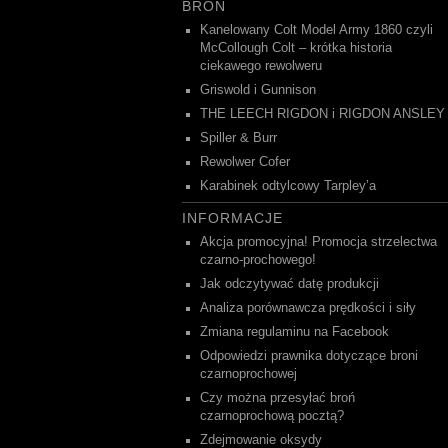
BROŃ
Kanelowany Colt Model Army 1860 czyli
McCollough Colt – krótka historia
ciekawego rewolweru
Griswold i Gunnison
THE LEECH RIGDON i RIGDON ANSLEY
Spiller & Burr
Rewolwer Cofer
Karabinek odtylcowy Tarpley’a
INFORMACJE
Akcja promocyjna! Promocja strzelectwa
czarno-prochowego!
Jak odczytywać datę produkcji
Analiza porównawcza prędkości i siły
Zmiana regulaminu na Facebook
Odpowiedzi prawnika dotyczące broni
czarnoprochowej
Czy można przesyłać broń
czarnoprochową pocztą?
Zdejmowanie oksydy