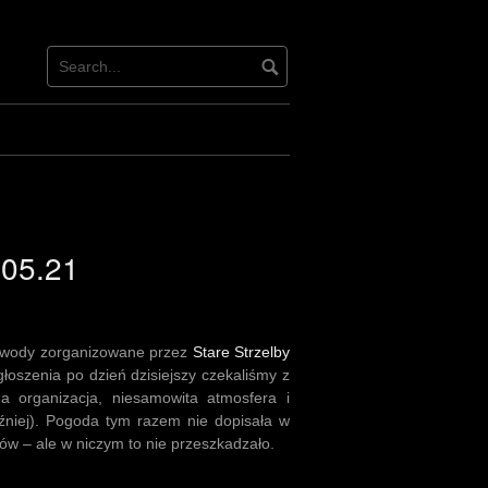
.05.21
awody zorganizowane przez
Stare Strzelby
oszenia po dzień dzisiejszy czekaliśmy z
jna organizacja, niesamowita atmosfera i
óźniej). Pogoda tym razem nie dopisała w
ów – ale w niczym to nie przeszkadzało.