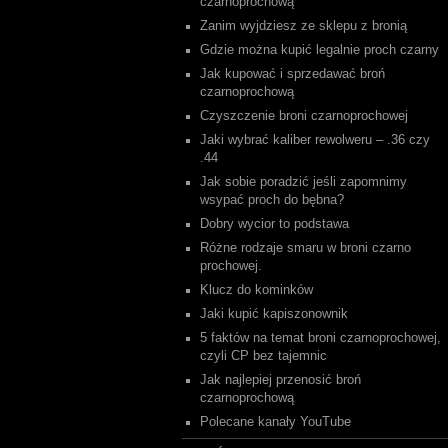
czarnoprochową
Zanim wyjdziesz ze sklepu z bronią
Gdzie można kupić legalnie proch czarny
Jak kupować i sprzedawać broń
czarnoprochową
Czyszczenie broni czarnoprochowej
Jaki wybrać kaliber rewolweru – .36 czy
.44
Jak sobie poradzić jeśli zapomnimy
wsypać proch do bębna?
Dobry wycior to podstawa
Różne rodzaje smaru w broni czarno
prochowej.
Klucz do kominków
Jaki kupić kapiszonownik
5 faktów na temat broni czarnoprochowej,
czyli CP bez tajemnic
Jak najlepiej przenosić broń
czarnoprochową
Polecane kanały YouTube