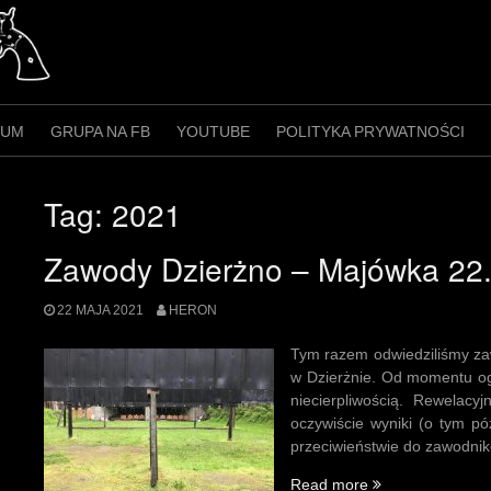
RUM
GRUPA NA FB
YOUTUBE
POLITYKA PRYWATNOŚCI
Tag:
2021
Zawody Dzierżno – Majówka 22
22 MAJA 2021
HERON
Tym razem odwiedziliśmy z
w Dzierżnie. Od momentu ogł
niecierpliwością. Rewelacy
oczywiście wyniki (o tym p
przeciwieństwie do zawodnik
„Zawody
Read more