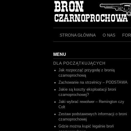
Skip
to
content
STRONA GŁÓWNA
O NAS
FO
MENU
DLA POCZĄTKUJĄCYCH
Jak rozpocząć przygodę z bronią
czarnoprochową
Zachowanie na strzelnicy – PODSTAWA
Jakie są koszty eksploatacji broni
czarnoprochowej?
Jaki wybrać rewolwer – Remington czy
Colt
Zestaw podstawowych informacji o broni
czarnoprochowej
Gdzie można kupić legalnie broń