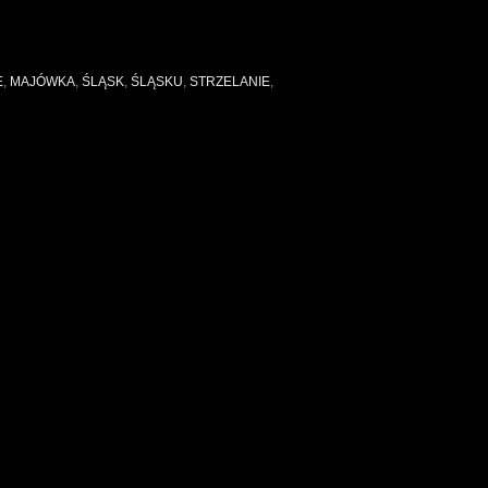
E
,
MAJÓWKA
,
ŚLĄSK
,
ŚLĄSKU
,
STRZELANIE
,