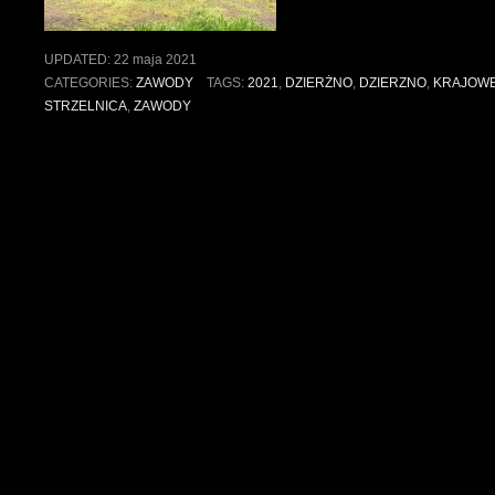
Dzierżno
–
UPDATED:
22 maja 2021
Majówka
CATEGORIES:
ZAWODY
TAGS:
2021
,
DZIERŻNO
,
DZIERZNO
,
KRAJOW
22.05.21”
STRZELNICA
,
ZAWODY