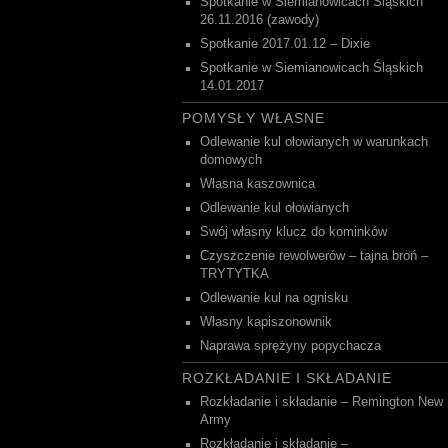
Spotkanie w Siemianowicach Śląskich
26.11.2016 (zawody)
Spotkanie 2017.01.12 – Dixie
Spotkanie w Siemianowicach Śląskich
14.01.2017
POMYSŁY WŁASNE
Odlewanie kul ołowianych w warunkach
domowych
Własna kaszownica
Odlewanie kul ołowianych
Swój własny klucz do kominków
Czyszczenie rewolwerów – tajna broń –
TRYTYTKA
Odlewanie kul na ognisku
Własny kapiszonownik
Naprawa sprężyny popychacza
ROZKŁADANIE I SKŁADANIE
Rozkładanie i składanie – Remington New
Army
Rozkładanie i składanie –