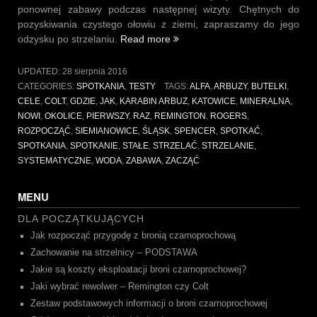
ponownej zabawy podczas następnej wizyty. Chętnych do
pozyskiwania czystego ołowiu z ziemi, zapraszamy do jego
„Spotkanie
odzysku po strzelaniu.
Read more
w
Siemianowicach
UPDATED:
28 sierpnia 2016
Śląskich
CATEGORIES:
SPOTKANIA
,
TESTY
TAGS:
ALFA
,
ARBUZY
,
BUTELKI
,
27.08.2016”
CELE
,
COLT
,
GDZIE
,
JAK
,
KARABIN ARBUZ
,
KATOWICE
,
MINERALNA
,
NOWI
,
OKOLICE
,
PIERWSZY
,
RAZ
,
REMINGTON
,
ROGERS
,
ROZPOCZĄĆ
,
SIEMIANOWICE
,
ŚLĄSK
,
SPENCER
,
SPOTKAĆ
,
SPOTKANIA
,
SPOTKANIE
,
STAŁE
,
STRZELAĆ
,
STRZELANIE
,
SYSTEMATYCZNE
,
WODA
,
ZABAWA
,
ZACZĄĆ
MENU
DLA POCZĄTKUJĄCYCH
Jak rozpocząć przygodę z bronią czarnoprochową
Zachowanie na strzelnicy – PODSTAWA
Jakie są koszty eksploatacji broni czarnoprochowej?
Jaki wybrać rewolwer – Remington czy Colt
Zestaw podstawowych informacji o broni czarnoprochowej