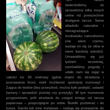
stwierdziliśmy że
sprawdzimy kilka innych
celów niż powszechnie
dostępne tarcze. Same
składniki naturalne i
niezagrażające
środowisku naturalnemu
(nie wiem czemu,
wydaje mi się że ołów w
ziemi bardziej szkodzi).
Umawialiśmy się już
tydzień wcześniej,
zamówiliśmy pogodę i
udało nam się zająć w
całości tor 50 metrowy (gdzie chętni do strzelania i
poznawania broni, mieli możliwość spokojnej rozmowy) i
Zająca do testów (bez przeszkód, można było podejść, ustawić
kamery i sprawdzić później czy przeżyły). W tym momencie
przypominam, jeśli strzelacie do czegoś innego niż tarcza
papierowa – posprzątajcie po sobie. Butelki pozbierać i do
kosza. Garnki lub inne metalowe – nadają się przeważnie do