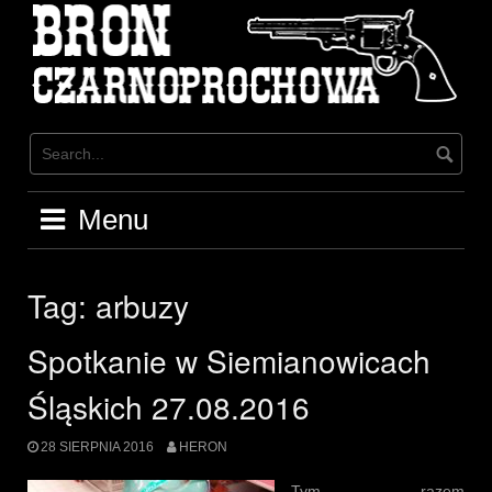
Skip
to
content
Menu
Tag:
arbuzy
Spotkanie w Siemianowicach
Śląskich 27.08.2016
28 SIERPNIA 2016
HERON
Tym razem