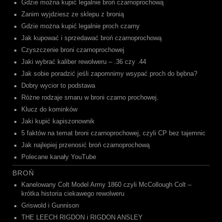
Gdzie można kupić legalnie broń czarnoprochową
Zanim wyjdziesz ze sklepu z bronią
Gdzie można kupić legalnie proch czarny
Jak kupować i sprzedawać broń czarnoprochową
Czyszczenie broni czarnoprochowej
Jaki wybrać kaliber rewolweru – .36 czy .44
Jak sobie poradzić jeśli zapomnimy wsypać proch do bębna?
Dobry wycior to podstawa
Różne rodzaje smaru w broni czarno prochowej.
Klucz do kominków
Jaki kupić kapiszonownik
5 faktów na temat broni czarnoprochowej, czyli CP bez tajemnic
Jak najlepiej przenosić broń czarnoprochową
Polecane kanały YouTube
BROŃ
Kanelowany Colt Model Army 1860 czyli McCollough Colt –
krótka historia ciekawego rewolweru
Griswold i Gunnison
THE LEECH RIGDON i RIGDON ANSLEY