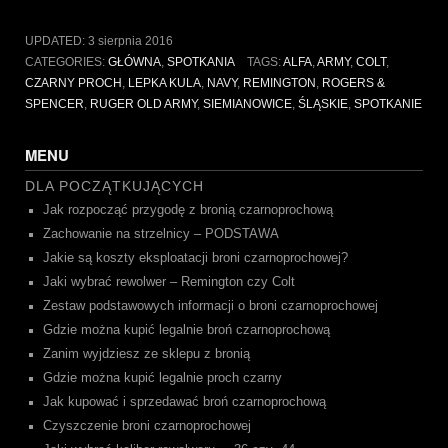
Siemianowice
ALFA
UPDATED:
3 sierpnia 2016
2016.06.04”
CATEGORIES:
GŁÓWNA
,
SPOTKANIA
TAGS:
ALFA
,
ARMY
,
COLT
,
CZARNY PROCH
,
LEPKA KULA
,
NAVY
,
REMINGTON
,
ROGERS &
SPENCER
,
RUGER OLD ARMY
,
SIEMIANOWICE
,
ŚLĄSKIE
,
SPOTKANIE
MENU
DLA POCZĄTKUJĄCYCH
Jak rozpocząć przygodę z bronią czarnoprochową
Zachowanie na strzelnicy – PODSTAWA
Jakie są koszty eksploatacji broni czarnoprochowej?
Jaki wybrać rewolwer – Remington czy Colt
Zestaw podstawowych informacji o broni czarnoprochowej
Gdzie można kupić legalnie broń czarnoprochową
Zanim wyjdziesz ze sklepu z bronią
Gdzie można kupić legalnie proch czarny
Jak kupować i sprzedawać broń czarnoprochową
Czyszczenie broni czarnoprochowej