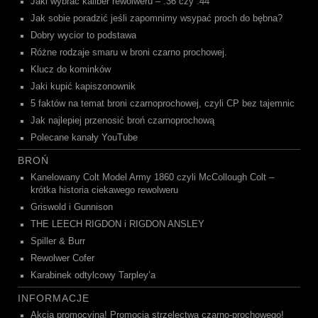
Jaki wybrać kaliber rewolweru – .36 czy .44
Jak sobie poradzić jeśli zapomnimy wsypać proch do bębna?
Dobry wycior to podstawa
Różne rodzaje smaru w broni czarno prochowej.
Klucz do kominków
Jaki kupić kapiszonownik
5 faktów na temat broni czarnoprochowej, czyli CP bez tajemnic
Jak najlepiej przenosić broń czarnoprochową
Polecane kanały YouTube
BROŃ
Kanelowany Colt Model Army 1860 czyli McCollough Colt –
krótka historia ciekawego rewolweru
Griswold i Gunnison
THE LEECH RIGDON i RIGDON ANSLEY
Spiller & Burr
Rewolwer Cofer
Karabinek odtylcowy Tarpley’a
INFORMACJE
Akcja promocyjna! Promocja strzelectwa czarno-prochowego!