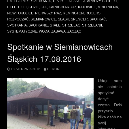
CATEGORIES:
SPOTKANIA
,
TESTY
TAGS:
ALFA
,
ARBUZY
,
BUTELKI
,
27.08.2016”
CELE
,
COLT
,
GDZIE
,
JAK
,
KARABIN ARBUZ
,
KATOWICE
,
MINERALNA
,
NOWI
,
OKOLICE
,
PIERWSZY
,
RAZ
,
REMINGTON
,
ROGERS
,
ROZPOCZĄĆ
,
SIEMIANOWICE
,
ŚLĄSK
,
SPENCER
,
SPOTKAĆ
,
SPOTKANIA
,
SPOTKANIE
,
STAŁE
,
STRZELAĆ
,
STRZELANIE
,
SYSTEMATYCZNE
,
WODA
,
ZABAWA
,
ZACZĄĆ
Spotkanie w Siemianowicach
Śląskich 17.08.2016
18 SIERPNIA 2016
HERON
Udaje nam
się ostatnio
spotykać
dosyć
często. Dziś
przyszło
kilka osób na
swój