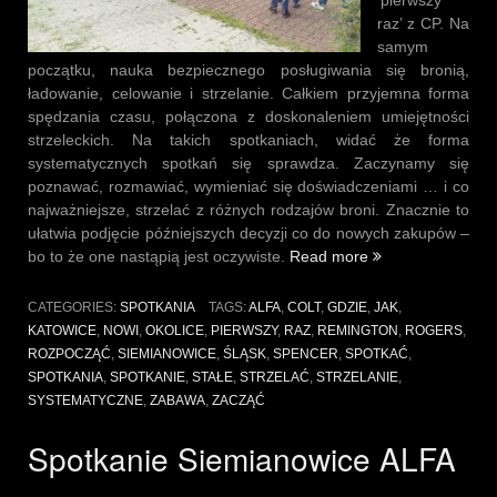
'pierwszy
raz’ z CP. Na
samym
początku, nauka bezpiecznego posługiwania się bronią,
ładowanie, celowanie i strzelanie. Całkiem przyjemna forma
spędzania czasu, połączona z doskonaleniem umiejętności
strzeleckich. Na takich spotkaniach, widać że forma
systematycznych spotkań się sprawdza. Zaczynamy się
poznawać, rozmawiać, wymieniać się doświadczeniami … i co
najważniejsze, strzelać z różnych rodzajów broni. Znacznie to
ułatwia podjęcie późniejszych decyzji co do nowych zakupów –
„Spotkanie
bo to że one nastąpią jest oczywiste.
Read more
w
Siemianowicach
CATEGORIES:
SPOTKANIA
TAGS:
ALFA
,
COLT
,
GDZIE
,
JAK
,
Śląskich
KATOWICE
,
NOWI
,
OKOLICE
,
PIERWSZY
,
RAZ
,
REMINGTON
,
ROGERS
,
17.08.2016”
ROZPOCZĄĆ
,
SIEMIANOWICE
,
ŚLĄSK
,
SPENCER
,
SPOTKAĆ
,
SPOTKANIA
,
SPOTKANIE
,
STAŁE
,
STRZELAĆ
,
STRZELANIE
,
SYSTEMATYCZNE
,
ZABAWA
,
ZACZĄĆ
Spotkanie Siemianowice ALFA