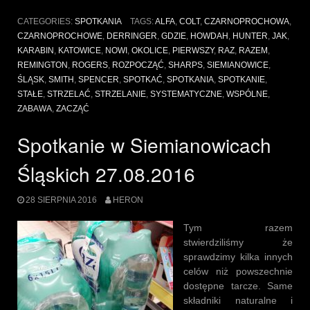
w
Siemianowicach
CATEGORIES:
SPOTKANIA
TAGS:
ALFA
,
COLT
,
CZARNOPROCHOWA
,
Śląskich
CZARNOPROCHOWE
,
DERRINGER
,
GDZIE
,
HOWDAH
,
HUNTER
,
JAK
,
14.01.2017”
KARABIN
,
KATOWICE
,
NOWI
,
OKOLICE
,
PIERWSZY
,
RAZ
,
RAZEM
,
REMINGTON
,
ROGERS
,
ROZPOCZĄĆ
,
SHARPS
,
SIEMIANOWICE
,
ŚLĄSK
,
SMITH
,
SPENCER
,
SPOTKAĆ
,
SPOTKANIA
,
SPOTKANIE
,
STAŁE
,
STRZELAĆ
,
STRZELANIE
,
SYSTEMATYCZNE
,
WSPÓLNE
,
ZABAWA
,
ZACZĄĆ
Spotkanie w Siemianowicach
Śląskich 27.08.2016
28 SIERPNIA 2016
HERON
Tym razem
stwierdziliśmy że
sprawdzimy kilka innych
celów niż powszechnie
dostępne tarcze. Same
składniki naturalne i