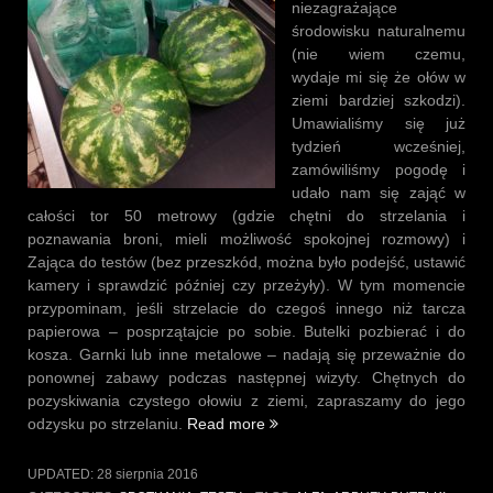
niezagrażające
środowisku naturalnemu
(nie wiem czemu,
wydaje mi się że ołów w
ziemi bardziej szkodzi).
Umawialiśmy się już
tydzień wcześniej,
zamówiliśmy pogodę i
udało nam się zająć w
całości tor 50 metrowy (gdzie chętni do strzelania i
poznawania broni, mieli możliwość spokojnej rozmowy) i
Zająca do testów (bez przeszkód, można było podejść, ustawić
kamery i sprawdzić później czy przeżyły). W tym momencie
przypominam, jeśli strzelacie do czegoś innego niż tarcza
papierowa – posprzątajcie po sobie. Butelki pozbierać i do
kosza. Garnki lub inne metalowe – nadają się przeważnie do
ponownej zabawy podczas następnej wizyty. Chętnych do
pozyskiwania czystego ołowiu z ziemi, zapraszamy do jego
„Spotkanie
odzysku po strzelaniu.
Read more
w
Siemianowicach
UPDATED:
28 sierpnia 2016
Śląskich