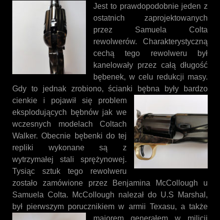
Jest to prawdopodobnie jeden z
ostatnich zaprojektowanych
przez Samuela Colta
rewolwerów. Charakterystyczną
cechą tego rewolweru był
kanelowały przez całą długość
bębenek, w celu redukcji masy.
Gdy to jednak zrobiono, ścianki bębna były
bardzo
cienkie i pojawił się problem
eksplodujących bębnów jak we
wczesnych modelach Coltach
Walker. Obecnie bębenki do tej
repliki wykonane są z
wytrzymałej stali sprężynowej.
Tysiąc sztuk tego rewolweru
zostało zamówione przez Benjamina
McCollough u
Samuela Colta. McCollough nalezał do U.S Marshal,
był pierwszym porucznikiem w armii
Texasu, a także
majorem generałem w milicji