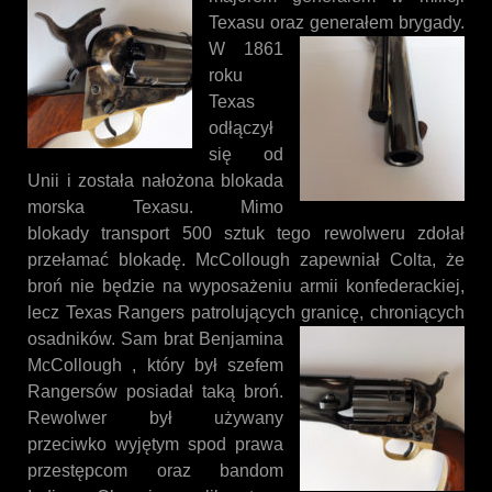
Texasu oraz
generałem brygady.
W 1861
roku
Texas
odłączył
się od
Unii i została nałożona blokada
morska Texasu. Mimo
blokady transport 500 sztuk tego rewolweru zdołał
przełamać blokadę. McCollough zapewniał Colta, że
broń nie będzie na wyposażeniu armii konfederackiej,
lecz Texas Rangers patrolujących granicę, chroniących
osadników.
Sam brat Benjamina
McCollough , który był szefem
Rangersów posiadał taką broń.
Rewolwer był używany
przeciwko wyjętym spod prawa
przestępcom oraz bandom