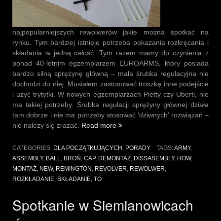
najpopularniejszych rewolwerów jakie można spotkać na
rynku. Tym bardziej istnieje potrzeba pokazania rozkręcania i
składania w jedną całość. Tym razem mamy do czynienia z
ponad 40-letnim egzemplarzem EUROARMS, który posiada
bardzo silną sprężynę główną – mała śrubka regulacyjna nie
dochodzi do niej. Musiałem zastosować troszkę inne podejście
i użyć trytytki. W nowych egzemplarzach Pietty czy Uberti, nie
ma takiej potrzeby. Śrubka regulacji sprężyny głównej działa
tam dobrze i nie ma potrzeby stosować 'dziwnych’ rozwiązań –
„Rozkładanie
nie należy się zrażać.
Read more
i
składanie
CATEGORIES:
DLA POCZĄTKUJĄCYCH
,
PORADY
TAGS:
ARMY
,
–
ASSEMBLY
,
BALL
,
BROŃ
,
CAP
,
DEMONTAŻ
,
DISSASEMBLY
,
HOW
,
Remington
MONTAŻ
,
NEW
,
REMINGTON
,
REVOLVER
,
REWOLWER
,
New
ROZKŁADANIE
,
SKŁADANIE
,
TO
Army”
Spotkanie w Siemianowicach