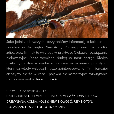
Jako jedni z pierwszych, otrzymaliśmy informację o kolbach do
rewolwerów Remington New Army. Poniżej prezentujemy kilka
zdjęć oraz film jak to wygląda w praktyce. Ciekawe rozwiązanie
nieinwazyjne (poza wymianą śruby) w nasz sprzęt. Kiedyś
mieliśmy możliwość osobistego sprawdzenia innego prototypu,
który już wtedy wzbudził nasze zainteresowanie. Tym bardziej
cieszymy się że w końcu pojawia się komercyjne rozwiązanie
„Kolba
na naszym rynku.
Read more
do
rewolweru
UPDATED:
22 kwietnia 2017
Remington
CATEGORIES:
INFORMACJE
TAGS:
ARMY
,
AŻYTOWA
,
CIEKAWE
,
New
DREWNIANA
,
KOLBA
,
KOLBY
,
NEW
,
NOWOŚĆ
,
REMINGTON
,
Army”
ROZWIĄZANIE
,
STABILNE
,
UTRZYMANIA