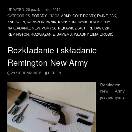
kapiszonownik”
UPDATED:
20 października 2016
CATEGORIES:
PORADY
TAGS:
ARMY
,
COLT
,
DOBRY
,
FAJNE
,
JAK
,
KAPISZON
,
KAPISZONOWNIK
,
KAPISZONOWNIKI
,
KAPISZONY
,
NAKŁADANIE
,
NEW
,
POMYSŁ
,
RĘKAWICZKACH
,
RĘKAWICZKI
,
REMINGTON
,
ROZWIĄZANIE
,
SAMEMU
,
WŁASNY
,
ZIMA
,
ZROBIĆ
Rozkładanie i składanie –
Remington New Army
29 SIERPNIA 2016
HERON
Remington
New Army
jest jednym z