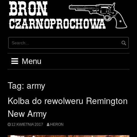
Skip
to
content
Menu
Tag:
army
Kolba do rewolweru Remington
New Army
12 KWIETNIA 2017
HERON