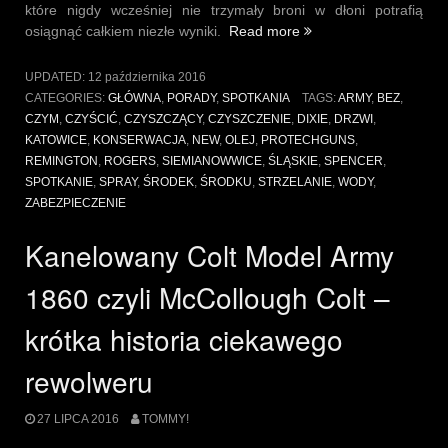
które nigdy wcześniej nie trzymały broni w dłoni potrafią
„Spotkanie
osiągnąć całkiem niezłe wyniki.
Read more
w
Siemianowicach
UPDATED:
12 października 2016
Śląskich
CATEGORIES:
GŁÓWNA
,
PORADY
,
SPOTKANIA
TAGS:
ARMY
,
BEZ
,
i
CZYM
,
CZYŚCIĆ
,
CZYSZCZĄCY
,
CZYSZCZENIE
,
DIXIE
,
DRZWI
,
Dixie
KATOWICE
,
KONSERWACJA
,
NEW
,
OLEJ
,
PROTECHGUNS
,
11.08.2016”
REMINGTON
,
ROGERS
,
SIEMIANOWWICE
,
ŚLĄSKIE
,
SPENCER
,
SPOTKANIE
,
SPRAY
,
ŚRODEK
,
ŚRODKU
,
STRZELANIE
,
WODY
,
ZABEZPIECZENIE
Kanelowany Colt Model Army
1860 czyli McCollough Colt –
krótka historia ciekawego
rewolweru
27 LIPCA 2016
TOMMY!