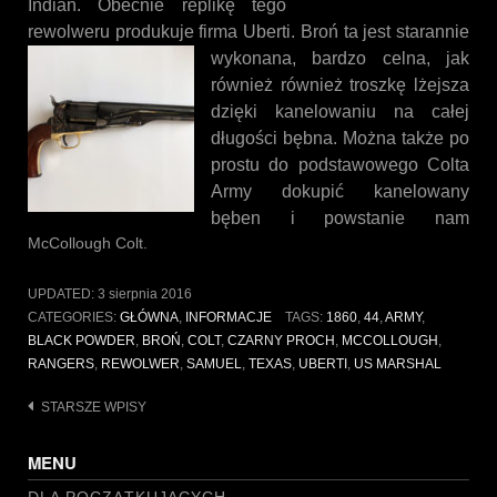
Indian. Obecnie replikę tego
rewolweru produkuje firma Uberti. Broń ta jest starannie
wykonana, bardzo celna, jak
również również troszkę lżejsza
dzięki kanelowaniu na całej
długości bębna. Można także po
prostu do podstawowego Colta
Army dokupić kanelowany
bęben i powstanie nam
McCollough Colt.
UPDATED:
3 sierpnia 2016
CATEGORIES:
GŁÓWNA
,
INFORMACJE
TAGS:
1860
,
44
,
ARMY
,
BLACK POWDER
,
BROŃ
,
COLT
,
CZARNY PROCH
,
MCCOLLOUGH
,
RANGERS
,
REWOLWER
,
SAMUEL
,
TEXAS
,
UBERTI
,
US MARSHAL
Nawigacja
STARSZE WPISY
po
MENU
wpisach
DLA POCZĄTKUJĄCYCH